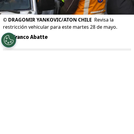
©
DRAGOMIR YANKOVIC/ATON CHILE
Revisa la
restricción vehicular para este martes 28 de mayo.
Por
Franco Abatte
Sigue a Redgol en Google!
Este
martes 28 de mayo
continúa la
vigencia de la
restricción vehicular 2024
,
la norma a cargo del Ministerio del Medio
Ambiente y que
busca bajar los niveles
de contaminación en la
Región
Metropolitana
prohibirá el tránsito de