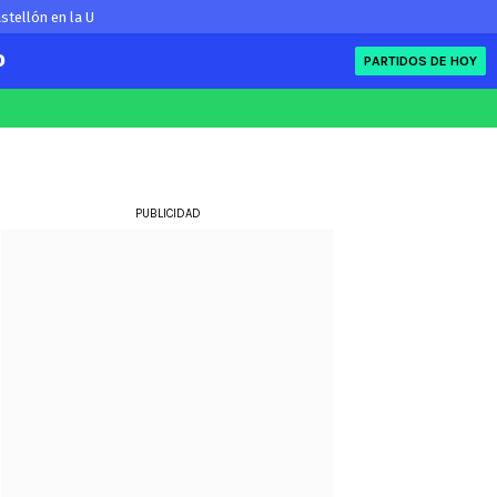
stellón en la U
O
PARTIDOS DE HOY
FIFA
eague
Eliminatorias
ue
PUBLICIDAD
ue