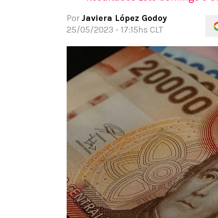
REDSPORT
TIEMPO LIBRE
APUEST
Por
Javiera López Godoy
Juegos Olimpicos
Actualidad
Noticia
25/05/2023 - 17:15hs CLT
Panamericanos
Dato Útil
Guías
Team Chile
Beneficios
Código
Tenis
Gamer
Pronós
Motor
Cine
Apuesta
NBA
Series
Rugby
Televisión
UFC
Música
WWE
Freestyle
Boxeo
Red Bull Batalla
Celebrities
Apuestas