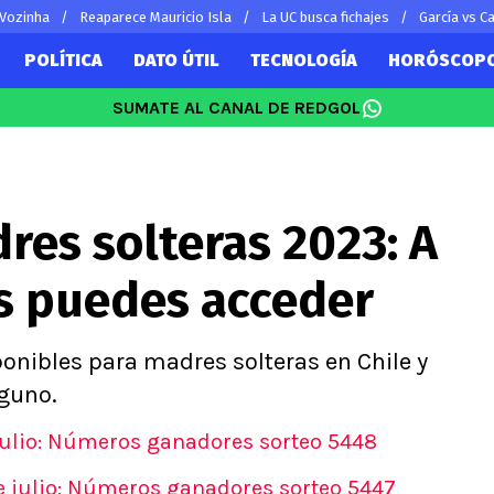
 Vozinha
Reaparece Mauricio Isla
La UC busca fichajes
García vs Ca
POLÍTICA
DATO ÚTIL
TECNOLOGÍA
HORÓSCOP
SUMATE AL CANAL DE REDGOL
SUDAMÉRICA
EUROPA
Vidal
Copa Libertadores
Champions L
Sánchez
Copa Sudamericana
Europa Leag
res solteras 2023: A
 Bravo
Fútbol Argentino
Ligue 1
ereton
Fútbol Brasileño
Premier Leag
os puedes acceder
s por el mundo
Serie A
La Liga
Bundesliga
ponibles para madres solteras en Chile y
lguno.
julio: Números ganadores sorteo 5448
e julio: Números ganadores sorteo 5447