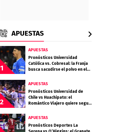
APUESTAS
APUESTAS
Pronósticos Universidad
Católica vs. Cobresal: la Franja
1
busca sacudirse el polvo en el
Claro Arena
APUESTAS
Pronósticos Universidad de
Chile vs Huachipato: el
2
Romántico Viajero quiere seguir
sumando de a tres
APUESTAS
Pronósticos Deportes La
Serena vs O’Higgins: el Granate