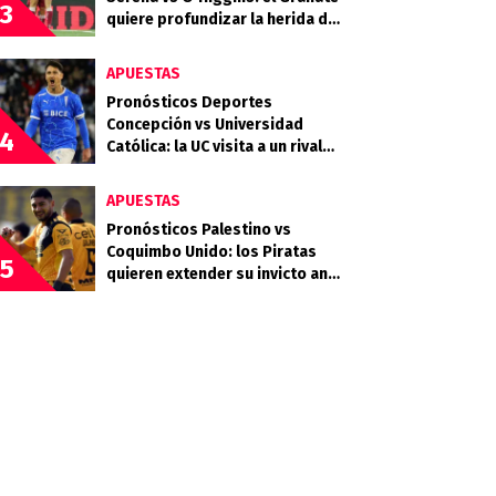
3
quiere profundizar la herida del
Celeste
APUESTAS
Pronósticos Deportes
Concepción vs Universidad
4
Católica: la UC visita a un rival
que llega en racha
APUESTAS
Pronósticos Palestino vs
Coquimbo Unido: los Piratas
5
quieren extender su invicto ante
los Árabes