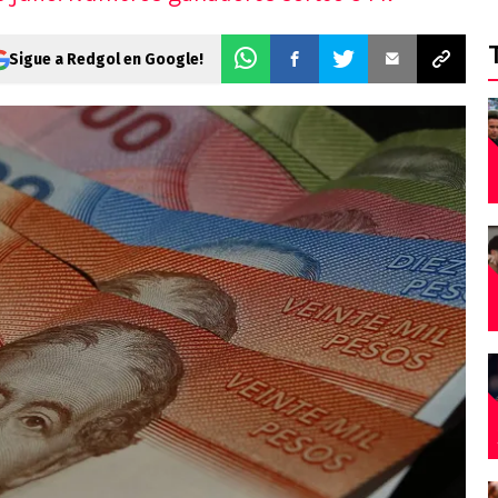
AS
s
Sigue a Redgol en Google!
s
ticos
 del día