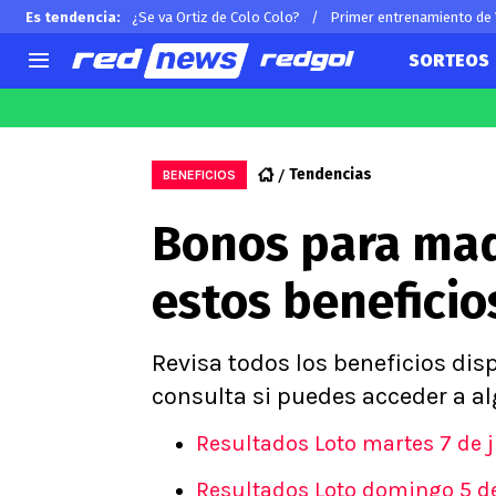
Es tendencia
:
¿Se va Ortiz de Colo Colo?
Primer entrenamiento de
SORTEOS
AGENDA
CHILE
MUNDO
Hoy en TV
Selección Chilena
Arturo 
Tendencias
BENEFICIOS
Colo Colo
Alexis 
Bonos para mad
U de Chile
Claudio
U Católica
Ben Br
estos benefici
Campeonato Nacional
Chileno
Primera B
Segunda División
Revisa todos los beneficios dis
Copa Chile
consulta si puedes acceder a a
Supercopa Chile
Resultados Loto martes 7 de 
Campeonato Femenino
Resultados Loto domingo 5 d