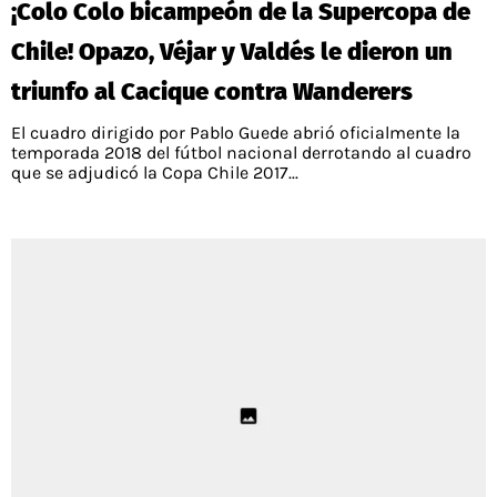
¡Colo Colo bicampeón de la Supercopa de
PALESTINO
GUÍAS
FÚTBOL INTERNACIONAL
CHILENOS EN EL EXTERIOR
Chile! Opazo, Véjar y Valdés le dieron un
UNION ESPAÑOLA
CÓDIGOS
COPA LIBERTADORES
triunfo al Cacique contra Wanderers
MERCADO DE FICHAJES
CHILENOS POR EL MUNDO
CAMPEONATO NACIONAL
PRONÓSTICOS
El cuadro dirigido por Pablo Guede abrió oficialmente la
COPA SUDAMERICANA
TENIS
ALEXIS SANCHEZ
temporada 2018 del fútbol nacional derrotando al cuadro
que se adjudicó la Copa Chile 2017...
APUESTA DEL DÍA
PREMIER LEAGUE
ELIMINATORIAS CONMEBOL
DARIO OSORIO
CHAMPIONS LEAGUE
FEMENINO
DAMIAN PIZARRO
EUROPA LEAGUE
SERIE A
LA LIGA
QUIENES SOMOS
SELECCIÓN CHILENA
STAFF
COLO COLO
TÉRMINOS Y CONDICIONES
UNIVERSIDAD DE CHILE
AGENDA
UNIVERSIDAD CATÓLICA