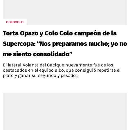
POLÍTICAS DE PRIVACIDAD
CAMPEONATO NACIONAL
POLÍTICA EDITORIAL
RESULTADOS
PUBLICIDAD / ADS
TABLA DE POSICIONES
COLOCOLO
CONTACTO
APUESTAS
Torta Opazo y Colo Colo campeón de la
AD CHOICES
ENTREVISTAS
Supercopa: “Nos preparamos mucho; yo no
me siento consolidado”
El lateral-volante del Cacique nuevamente fue de los
Términos y Condiciones
Políticas de Privacidad
destacados en el equipo albo, que consiguió repetirse el
Ad Choices
plato y ganar su segundo y pesado...
RedGol, al igual que Futbol Sites, es una
compañía perteneciente a Better Collective.
Todos los derechos reservados