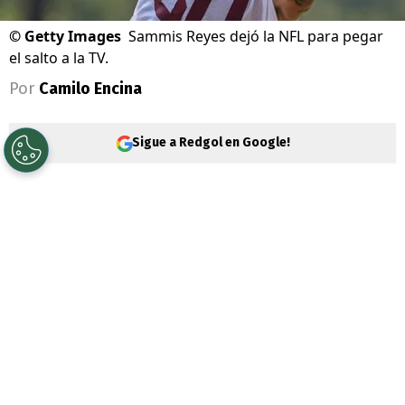
©
Getty Images
Sammis Reyes dejó la NFL para pegar
el salto a la TV.
Por
Camilo Encina
Sigue a Redgol en Google!
Luego de mucho luchar,
Sammis Reyes
por fin tiene claro su futuro en la
NFL
. El
chileno, único representante nacional en la
liga de fútbol americano más importante a
nivel mundial, competirá en la temporada
2023 con los
Jacksonville
Jaguars, equipo
ubicado en el estado de Florida.