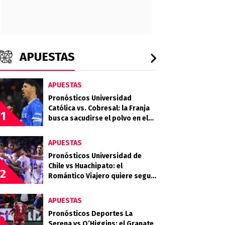
APUESTAS
APUESTAS
Pronósticos Universidad
Católica vs. Cobresal: la Franja
1
busca sacudirse el polvo en el
Claro Arena
APUESTAS
Pronósticos Universidad de
Chile vs Huachipato: el
2
Romántico Viajero quiere seguir
sumando de a tres
APUESTAS
Pronósticos Deportes La
Serena vs O’Higgins: el Granate