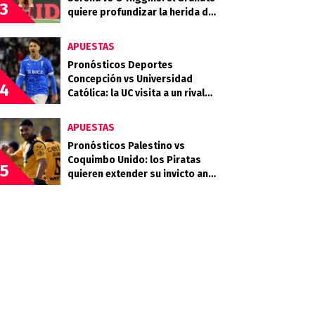
3
quiere profundizar la herida del
Celeste
APUESTAS
Pronósticos Deportes
Concepción vs Universidad
4
Católica: la UC visita a un rival
que llega en racha
APUESTAS
Pronósticos Palestino vs
Coquimbo Unido: los Piratas
5
quieren extender su invicto ante
los Árabes