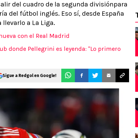
alir del cuadro de la segunda divisiónpara
ía del fútbol inglés. Eso sí, desde España
llevarlo a La Liga.
enueva con el Real Madrid
lub donde Pellegrini es leyenda: "Lo primero
Sigue a Redgol en Google!