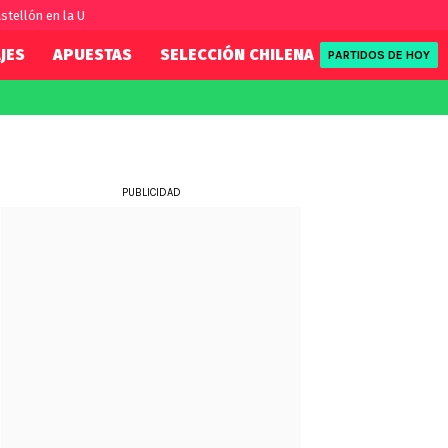
stellón en la U
JES
APUESTAS
SELECCIÓN CHILENA
REDSPORT
PARTIDOS DE HOY
FIFA
REDSPORT
eague
Eliminatorias
Tenis
ue
Formula 1
PUBLICIDAD
League
NBA
Rugby
ue
UFC
WWE
Boxeo