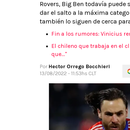
Rovers, Big Ben todavía puede s
APUESTAS
dar el salto a la máxima categor
Noticias
también lo siguen de cerca para 
Guías
Códigos
Fin a los rumores: Vinicius r
Pronósticos
El chileno que trabaja en el c
Apuesta del día
que..."
Por
Hector Orrego Bocchieri
13/08/2022 - 11:53hs CLT