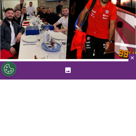
×
©
Instagram/Photosport
Johnny Herrera no llegó a la
comida de los bicampeones de América por esta razón.
Por
Jp Viluñir Silva
Sigue a Redgol en Google!
En medio de su duro presente y de haber
quedado fuera de su tercer Mundial, la