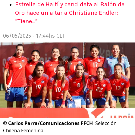
Estrella de Haití y candidata al Balón de
Oro hace un altar a Christiane Endler:
“Tiene…”
06/05/2025 - 17:44hs CLT
©
Carlos Parra/Comunicaciones FFCH
Selección
Chilena Femenina.