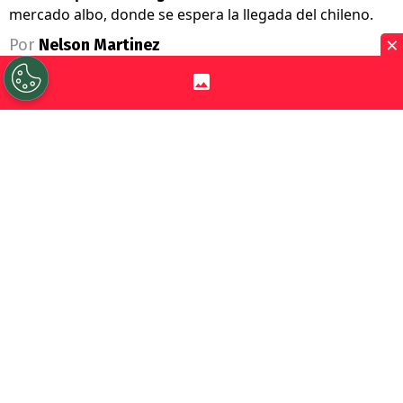
mercado albo, donde se espera la llegada del chileno.
×
Por
Nelson Martinez
Sigue a Redgol en Google!
Días movidos en
Colo Colo
.
A la locura
por el arribo de Vozinha, ahora se sumó
el arribo ya cocinado de
Iván Román
,
quien está a detalles de estampar la firma
a préstamo desde el Atlético Mineiro.
Cedido hasta fines de 2027 sin opción
de compra, la llegada del defensor de la
selección chilena
alertó a un histórico