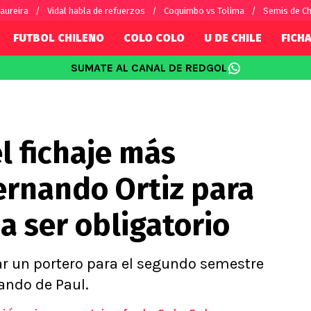
aureira
Vidal habla de refuerzos
Coquimbo vs Tolima
Semis de C
FUTBOL CHILENO
COLO COLO
U DE CHILE
FICHA
SUMATE AL CANAL DE REDGOL
SUDAMÉRICA
EUROPA
Internacional
Copa Libertadores
Champions L
sorio
Copa Sudamericana
Europa Leag
l fichaje más
Sánchez
Fútbol Argentino
Conference 
Palacios
Fútbol Brasileño
Ligue 1
ernando Ortiz para
s por el mundo
Premier Leag
Serie A
 a ser obligatorio
La Liga
Bundesliga
ar un portero para el segundo semestre
nando de Paul.