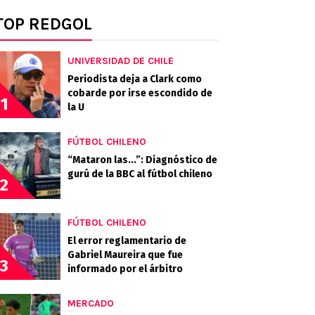
TOP REDGOL
UNIVERSIDAD DE CHILE
Periodista deja a Clark como
cobarde por irse escondido de
1
la U
FÚTBOL CHILENO
“Mataron las...”: Diagnóstico de
gurú de la BBC al fútbol chileno
2
FÚTBOL CHILENO
El error reglamentario de
Gabriel Maureira que fue
3
informado por el árbitro
MERCADO