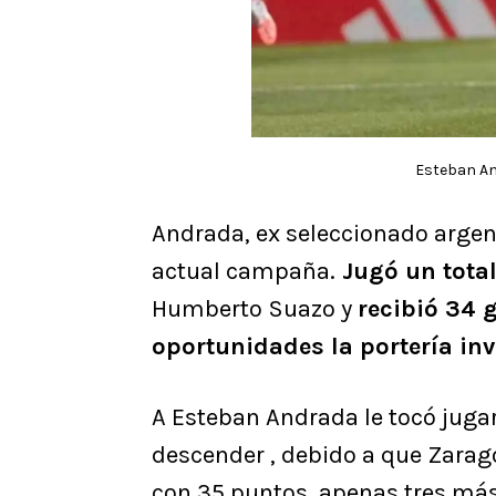
Esteban An
Andrada, ex seleccionado argen
actual campaña.
Jugó un tota
Humberto Suazo y
recibió 34 
oportunidades la portería inv
A Esteban Andrada le tocó juga
descender , debido a que Zaragoz
con 35 puntos, apenas tres más 