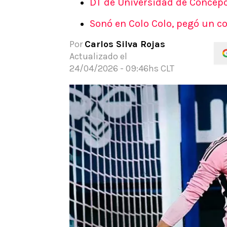
DT de Universidad de Concepc
APUESTAS
Sonó en Colo Colo, pegó un c
Noticias
Guías
Por
Carlos Silva Rojas
Códigos
Actualizado el
Pronósticos
24/04/2026 - 09:46hs CLT
Apuesta del día
Apuestas Mundial 2026