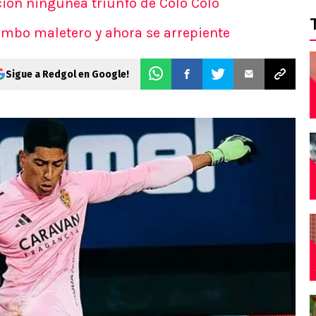
ión ningunea triunfo de Colo Colo
ombo maletero y ahora se arrepiente
Sigue a Redgol en Google!