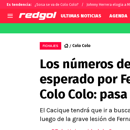
Es tendencia
:
¿Sosa se va de Colo Colo?
Johnny Herrera elogia a M
ULTIMAS NOTICIAS
AGENDA
AGENDA
CHILE
MUNDO
Hoy en TV
Selección Chilena
Fútbol 
Colo Colo
FICHAJES
Colo Colo
Darío O
Los números de
U de Chile
Alexis 
U Católica
Carlos 
esperado por F
Campeonato Nacional
Chileno
Primera B
Colo Colo: pasa
Segunda División
Copa Chile
Supercopa Chile
El Cacique tendrá que ir a busc
Campeonato Femenino
luego de la grave lesión de Fer