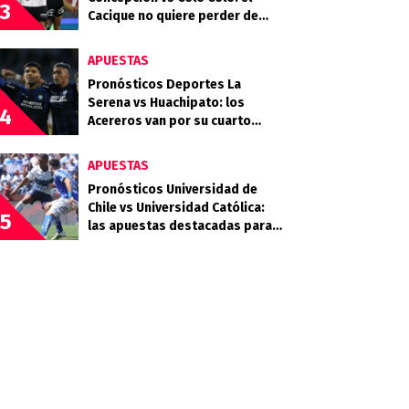
3
Cacique no quiere perder de
vista la cima
APUESTAS
Pronósticos Deportes La
Serena vs Huachipato: los
4
Acereros van por su cuarto
triunfo consecutivo
APUESTAS
Pronósticos Universidad de
Chile vs Universidad Católica:
5
las apuestas destacadas para
el Clásico Universitario