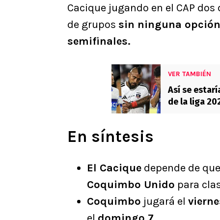
Cacique jugando en el CAP dos d
de grupos
sin ninguna opción
semifinales.
VER TAMBIÉN
Así se estar
de la liga 20
En síntesis
El Cacique
depende de qu
Coquimbo Unido
para clas
Coquimbo
jugará el
vierne
el
domingo 7
.