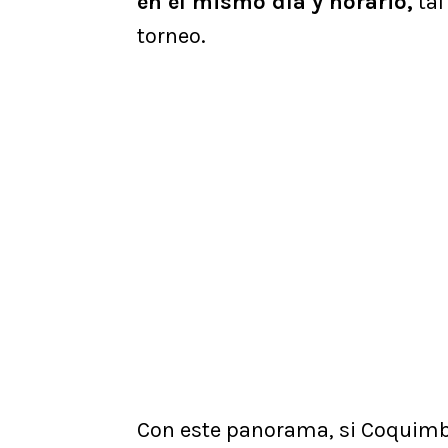
en el mismo día y horario,
tal
torneo.
Con este panorama, si Coquimbo 