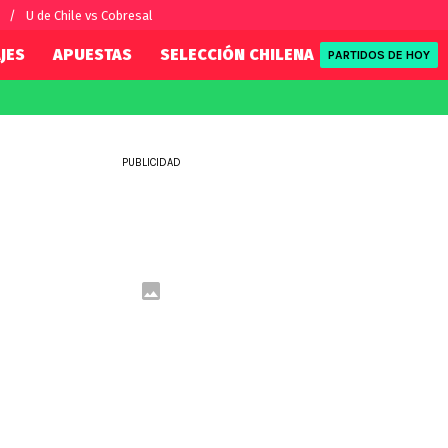
U de Chile vs Cobresal
JES
APUESTAS
SELECCIÓN CHILENA
REDSPORT
PARTIDOS DE HOY
FIFA
REDSPORT
eague
Mundial 2026
Tenis
PUBLICIDAD
ue
Eliminatorias
Formula 1
League
NBA
Rugby
ue
UFC
WWE
Boxeo