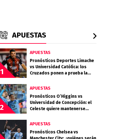
APUESTAS
APUESTAS
Pronósticos Deportes Limache
vs Universidad Católica: los
1
Cruzados ponen a prueba la
gran campaña del Tomate
Mecánico
APUESTAS
Pronósticos O’Higgins vs
Universidad de Concepción: el
2
Celeste quiere mantenerse
firme en la parte alta de la tabla
APUESTAS
Pronósticos Chelsea vs
Manchester City: ¿quiénes serán