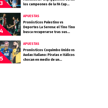
3
los campeones de la FA Cup
2025/26?
APUESTAS
Pronósticos Palestino vs
Deportes La Serena: el Tino Tino
4
busca recuperarse tras sus
frustraciones coperas
APUESTAS
Pronósticos Coquimbo Unido vs
Audax Italiano: Piratas e Itálicos
5
chocan en medio de un
calendario exigente