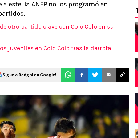
se a este, la ANFP no los programó en
partidos.
de otro partido clave con Colo Colo en su
s juveniles en Colo Colo tras la derrota:
Sigue a Redgol en Google!