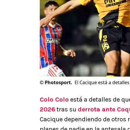
©
Photosport.
El Cacique está a detalle
Colo Colo
está a detalles de q
2026
tras su
derrota ante Co
Cacique dependiendo de otros r
planes de nadie en la antesala de