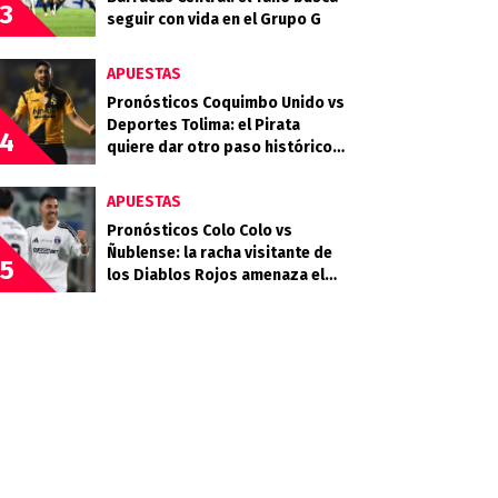
3
seguir con vida en el Grupo G
APUESTAS
Pronósticos Coquimbo Unido vs
Deportes Tolima: el Pirata
4
quiere dar otro paso histórico
en el continente
APUESTAS
Pronósticos Colo Colo vs
Ñublense: la racha visitante de
5
los Diablos Rojos amenaza el
liderato del Cacique