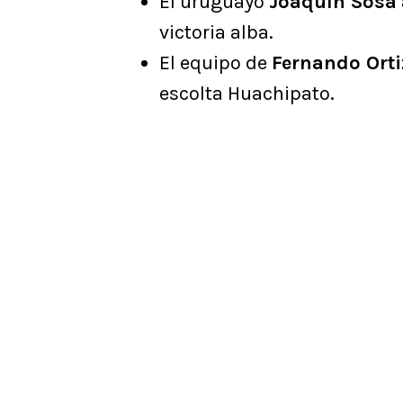
El uruguayo
Joaquín Sosa
victoria alba.
El equipo de
Fernando Orti
escolta Huachipato.