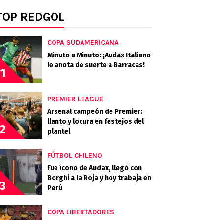
TOP REDGOL
COPA SUDAMERICANA
Minuto a Minuto: ¡Audax Italiano
le anota de suerte a Barracas!
1
PREMIER LEAGUE
Arsenal campeón de Premier:
llanto y locura en festejos del
2
plantel
FÚTBOL CHILENO
Fue ícono de Audax, llegó con
Borghi a la Roja y hoy trabaja en
3
Perú
COPA LIBERTADORES