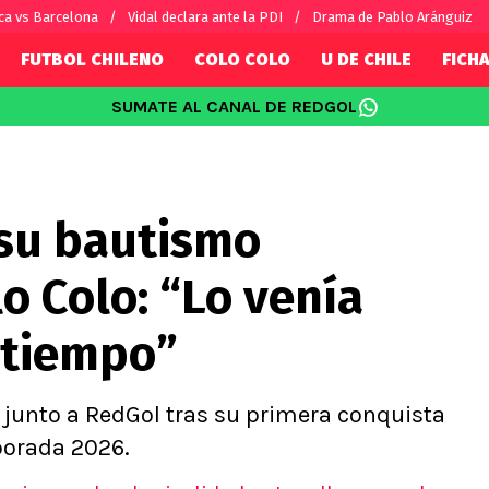
ca vs Barcelona
Vidal declara ante la PDI
Drama de Pablo Aránguiz
FUTBOL CHILENO
COLO COLO
U DE CHILE
FICHA
SUMATE AL CANAL DE REDGOL
SUDAMÉRICA
EUROPA
Internacional
Copa Libertadores
Champions L
sorio
Copa Sudamericana
Europa Leag
 su bautismo
Sánchez
Fútbol Argentino
Conference 
Palacios
Fútbol Brasileño
Ligue 1
o Colo: “Lo venía
s por el mundo
Premier Leag
Serie A
 tiempo”
La Liga
Bundesliga
 junto a RedGol tras su primera conquista
porada 2026.