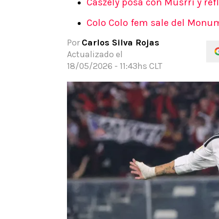
Caszely posa con Musrri y refl
APUESTAS
Colo Colo fem sale del Monum
Noticias
Guías
Por
Carlos Silva Rojas
Códigos
Actualizado el
Pronósticos
18/05/2026 - 11:43hs CLT
Apuesta del día
Apuestas Mundial 2026