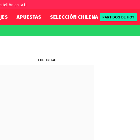
stellón en la U
JES
APUESTAS
SELECCIÓN CHILENA
REDSPORT
PARTIDOS DE HOY
FIFA
REDSPORT
eague
Eliminatorias
Tenis
ue
Formula 1
PUBLICIDAD
League
NBA
Rugby
ue
UFC
WWE
Boxeo