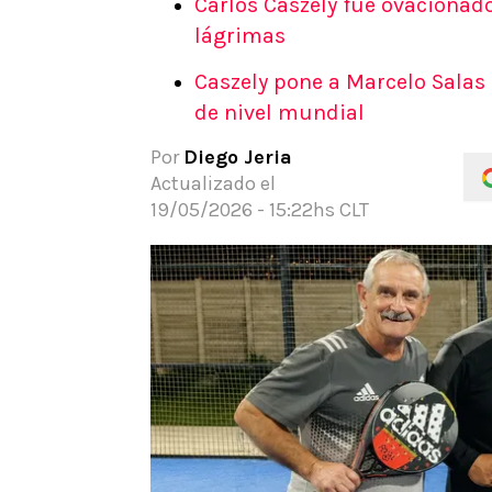
Carlos Caszely fue ovacionado
APUESTAS
lágrimas
Noticias
Caszely pone a Marcelo Salas
Guías
de nivel mundial
Códigos
Pronósticos
Por
Diego Jeria
Apuesta del día
Actualizado el
19/05/2026 - 15:22hs CLT