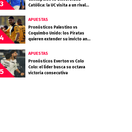
3
Católica: la UC visita a un rival
que llega en racha
APUESTAS
Pronósticos Palestino vs
Coquimbo Unido: los Piratas
4
quieren extender su invicto ante
los Árabes
APUESTAS
Pronósticos Everton vs Colo
Colo: el líder busca su octava
5
victoria consecutiva