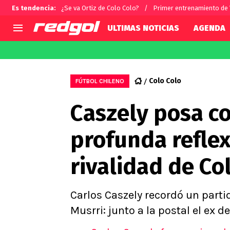
Es tendencia
:
¿Se va Ortiz de Colo Colo?
Primer entrenamiento de
ULTIMAS NOTICIAS
AGENDA
AGENDA
CHILE
MUNDO
Hoy en TV
Selección Chilena
Fútbol 
Colo Colo
FÚTBOL CHILENO
Colo Colo
Darío O
Caszely posa co
U de Chile
Alexis 
U Católica
Carlos 
profunda reflex
Campeonato Nacional
Chileno
Primera B
rivalidad de Col
Segunda División
Copa Chile
Supercopa Chile
Carlos Caszely recordó un parti
Campeonato Femenino
Musrri: junto a la postal el ex d