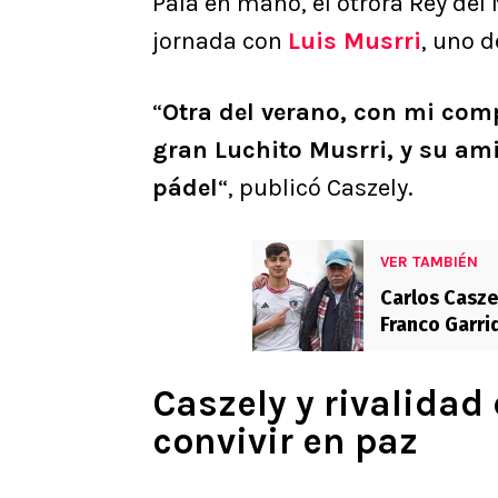
Pala en mano, el otrora Rey de
jornada con
Luis Musrri
, uno 
“
Otra del verano, con mi compa
gran Luchito Musrri, y su ami
pádel
“, publicó Caszely.
VER TAMBIÉN
Carlos Casze
Franco Garri
apitutado”
Caszely y rivalidad 
convivir en paz