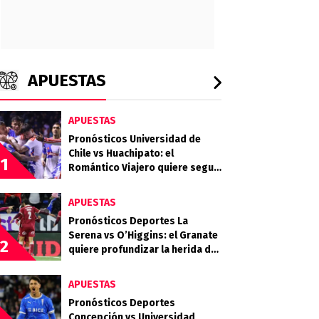
APUESTAS
APUESTAS
Pronósticos Universidad de
Chile vs Huachipato: el
1
Romántico Viajero quiere seguir
sumando de a tres
APUESTAS
Pronósticos Deportes La
Serena vs O’Higgins: el Granate
2
quiere profundizar la herida del
Celeste
APUESTAS
Pronósticos Deportes
Concepción vs Universidad