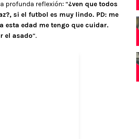
a profunda reflexión: “
¿ven que todos
z?, si el futbol es muy lindo. PD: me
 a esta edad me tengo que cuidar.
r el asado
“.