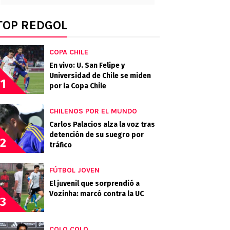
TOP REDGOL
COPA CHILE
En vivo: U. San Felipe y
Universidad de Chile se miden
1
por la Copa Chile
CHILENOS POR EL MUNDO
Carlos Palacios alza la voz tras
detención de su suegro por
2
tráfico
FÚTBOL JOVEN
El juvenil que sorprendió a
Vozinha: marcó contra la UC
3
COLO COLO