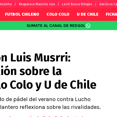
 Vozinha
Reaparece Mauricio Isla
La UC busca fichajes
García vs Ca
FUTBOL CHILENO
COLO COLO
U DE CHILE
FICHA
SUMATE AL CANAL DE REDGOL
SUDAMÉRICA
EUROPA
Internacional
Copa Libertadores
Champions L
sorio
Copa Sudamericana
Europa Leag
n Luis Musrri:
Sánchez
Fútbol Argentino
Conference 
Palacios
Fútbol Brasileño
Ligue 1
ión sobre la
s por el mundo
Premier Leag
Serie A
o Colo y U de Chile
La Liga
Bundesliga
do de pádel del verano contra Lucho
elantero reflexiona sobre las rivalidades.