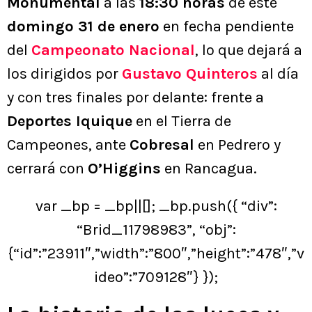
Monumental
a las
18:30 horas
de este
domingo 31 de enero
en fecha pendiente
del
Campeonato Nacional
, lo que dejará a
los dirigidos por
Gustavo Quinteros
al día
y con tres finales por delante: frente a
Deportes Iquique
en el Tierra de
Campeones, ante
Cobresal
en Pedrero y
cerrará con
O’Higgins
en Rancagua.
var _bp = _bp||[]; _bp.push({ “div”:
“Brid_11798983”, “obj”:
{“id”:”23911″,”width”:”800″,”height”:”478″,”v
ideo”:”709128″} });