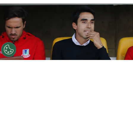
©
Sebastian Cisternas/Photosport.
César Lagos
conoce a Francisco Meneghini hace mucho tiempo.
Por
Jorge Rubio
Sigue a Redgol en Google!