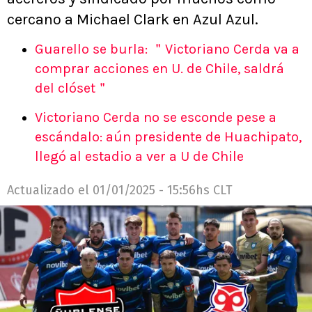
cercano a Michael Clark en Azul Azul.
Guarello se burla: ＂Victoriano Cerda va a
comprar acciones en U. de Chile, saldrá
del clóset＂
Victoriano Cerda no se esconde pese a
escándalo: aún presidente de Huachipato,
llegó al estadio a ver a U de Chile
Actualizado el
01/01/2025 - 15:56hs CLT