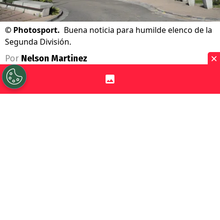
©
Photosport.
Buena noticia para humilde elenco de la
Segunda División.
×
Por
Nelson Martinez
Sigue a Redgol en Google!
Se acabó la teleserie que terminó con lío
judicial en el
fútbol chileno
. Ahí, dos
equipos se enfrentaron en los escritorios a
raíz de los
derechos de formación del
jugador Massami Gutiérrez.