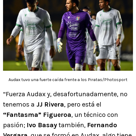
Audax tuvo una fuerte caída frente a los Piratas/Photosport
“Fuerza Audax y, desafortunadamente, no
tenemos a
JJ Rivera
, pero está el
“Fantasma” Figueroa
, un técnico con
pasión;
Ivo Basay
también,
Fernando
Vergara
, que se formó en Audax, algo tiene