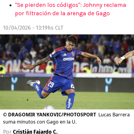
"Se pierden los códigos": Johnny reclama
por filtración de la arenga de Gago
10/04/2026 - 13:19hs CLT
©
DRAGOMIR YANKOVIC/PHOTOSPORT
Lucas Barrera
suma minutos con Gago en la U.
Por
Cristián Fajardo C.