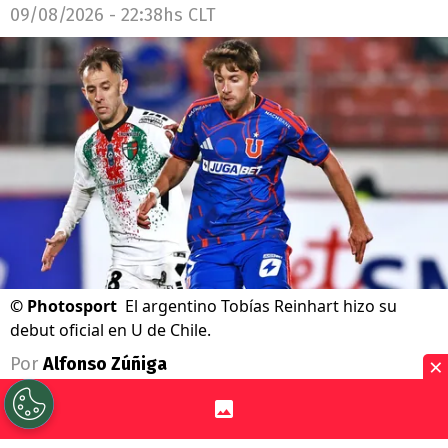
09/08/2026 - 22:38hs CLT
©
Photosport
El argentino Tobías Reinhart hizo su
debut oficial en U de Chile.
×
Por
Alfonso Zúñiga
Sigue a Redgol en Google!