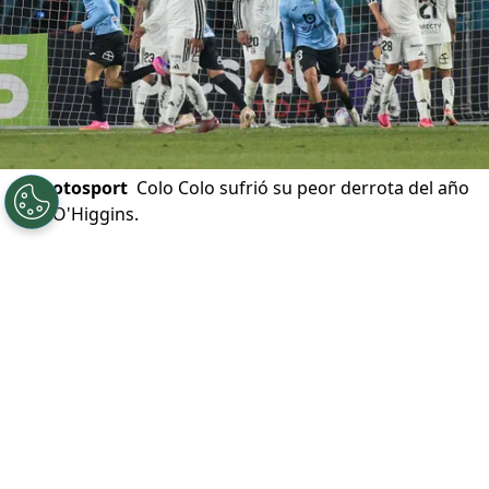
©
Photosport
Colo Colo sufrió su peor derrota del año
ante O'Higgins.
Por
Jp Viluñir Silva
Sigue a Redgol en Google!
Colo Colo
sufrió un verdadero papelón en
su visita a
O’Higgins
por la
Copa Chile
2026. La noche de este jueves
el Cacique