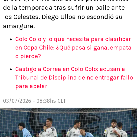
de la temporada tras sufrir un baile ante
los Celestes. Diego Ulloa no escondió su
amargura.
Colo Colo y lo que necesita para clasificar
en Copa Chile: ¿Qué pasa si gana, empata
o pierde?
Castigo a Correa en Colo Colo: acusan al
Tribunal de Disciplina de no entregar fallo
para apelar
03/07/2026 - 08:38hs CLT