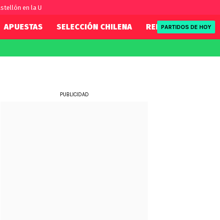
stellón en la U
APUESTAS
SELECCIÓN CHILENA
REDSPORT
TENI
PARTIDOS DE HOY
FIFA
REDSPORT
eague
Eliminatorias
Tenis
ue
Formula 1
PUBLICIDAD
League
NBA
Rugby
ue
UFC
WWE
Boxeo