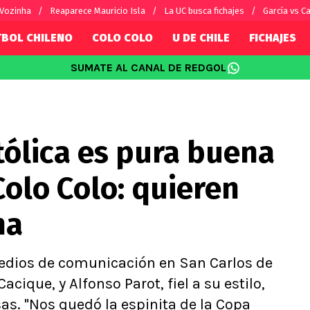
 Vozinha
Reaparece Mauricio Isla
La UC busca fichajes
García vs Ca
TBOL CHILENO
COLO COLO
U DE CHILE
FICHAJES
SUMATE AL CANAL DE REDGOL
SUDAMÉRICA
EUROPA
Internacional
Copa Libertadores
Champions L
sorio
Copa Sudamericana
Europa Leag
tólica es pura buena
Sánchez
Fútbol Argentino
Conference 
Palacios
Fútbol Brasileño
Ligue 1
olo Colo: quieren
s por el mundo
Premier Leag
Serie A
na
La Liga
Bundesliga
medios de comunicación en San Carlos de
acique, y Alfonso Parot, fiel a su estilo,
sas. "Nos quedó la espinita de la Copa