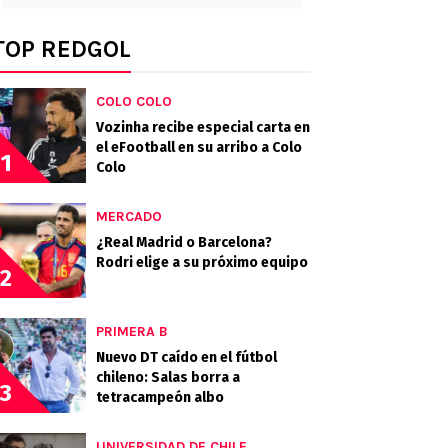
TOP REDGOL
COLO COLO
Vozinha recibe especial carta en
el eFootball en su arribo a Colo
1
Colo
MERCADO
¿Real Madrid o Barcelona?
Rodri elige a su próximo equipo
2
PRIMERA B
Nuevo DT caído en el fútbol
chileno: Salas borra a
3
tetracampeón albo
UNIVERSIDAD DE CHILE