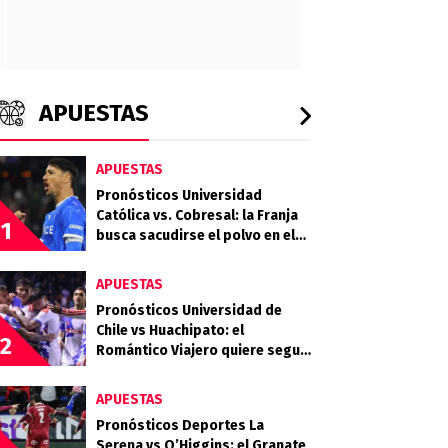
APUESTAS
APUESTAS
Pronósticos Universidad
Católica vs. Cobresal: la Franja
1
busca sacudirse el polvo en el
Claro Arena
APUESTAS
Pronósticos Universidad de
Chile vs Huachipato: el
2
Romántico Viajero quiere seguir
sumando de a tres
APUESTAS
Pronósticos Deportes La
Serena vs O’Higgins: el Granate