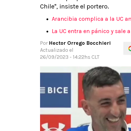
Chile", insiste el portero.
APUESTAS
Noticias
Arancibia complica a la UC a
Guías
Códigos
La UC entra en pánico y sale 
Pronósticos
Por
Hector Orrego Bocchieri
Apuesta del día
Actualizado el
26/09/2023 - 14:22hs CLT