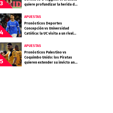
3
quiere profundizar la herida del
Celeste
APUESTAS
Pronósticos Deportes
Concepción vs Universidad
4
Católica: la UC visita a un rival
que llega en racha
APUESTAS
Pronósticos Palestino vs
Coquimbo Unido: los Piratas
5
quieren extender su invicto ante
los Árabes