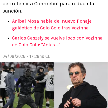
permiten ir a Conmebol para reducir la
sanción.
Aníbal Mosa habla del nuevo fichaje
galáctico de Colo Colo tras Vozinha
Carlos Caszely se vuelve loco con Vozinha
en Colo Colo: "Antes...."
04/08/2026 - 17:28hs CLT