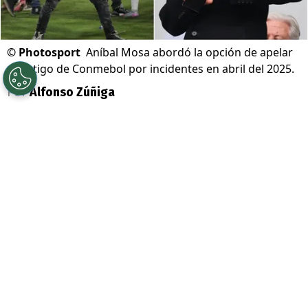
©
Photosport
Aníbal Mosa abordó la opción de apelar
a castigo de Conmebol por incidentes en abril del 2025.
Por
Alfonso Zúñiga
Sigue a Redgol en Google!
En el marco de la fiebre que generó la
presentación del caboverdiano
Vozinha
como nuevo arquero de
Colo Colo
, su
presidente
Aníbal Mosa
entregó detalles
de la acción que el club realizará ante
Conmebol
con miras a la edición 2027 de