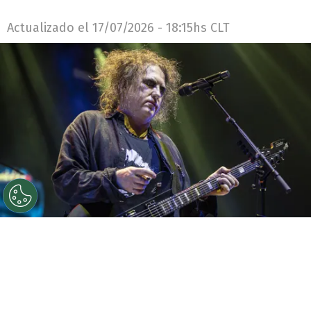
Actualizado el
17/07/2026 - 18:15hs CLT
©
Getty Images
Robert Smith, líder de The Cure, en
picada contra Infantino y Trump por el espectáculo de
medio tiempo en la final del Mundial.
Por
Diego Jeria