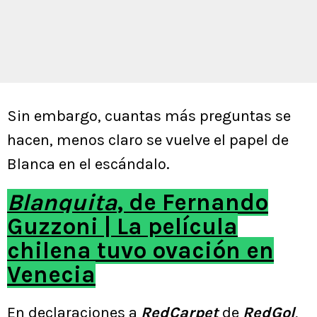
Sin embargo, cuantas más preguntas se
hacen, menos claro se vuelve el papel de
Blanca en el escándalo.
Blanquita
, de Fernando
Guzzoni | La película
chilena tuvo ovación en
Venecia
En declaraciones a
RedCarpet
de
RedGol
,