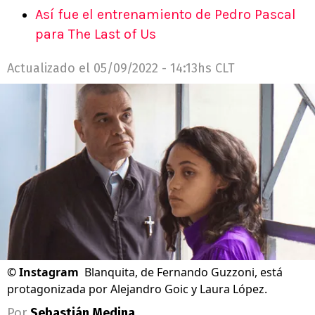
Así fue el entrenamiento de Pedro Pascal
para The Last of Us
Actualizado el
05/09/2022 - 14:13hs CLT
©
Instagram
Blanquita, de Fernando Guzzoni, está
protagonizada por Alejandro Goic y Laura López.
Por
Sebastián Medina