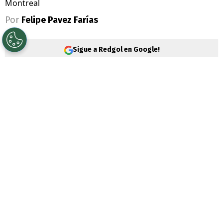
Montreal
Por
Felipe Pavez Farías
Sigue a Redgol en Google!
Alejandro Tabilo
sucumbió en segunda
ronda por el Masters 1000 de Montreal. El
tenista
nacional no pudo hacer pie ante el
polaco Hubert Hurkacz y cayó por 6-4 y 7-
6(4).
Tras la buena presentación en el ATP 500
de Washington, todas las fichas estaban
puestas en el chileno número 25 del