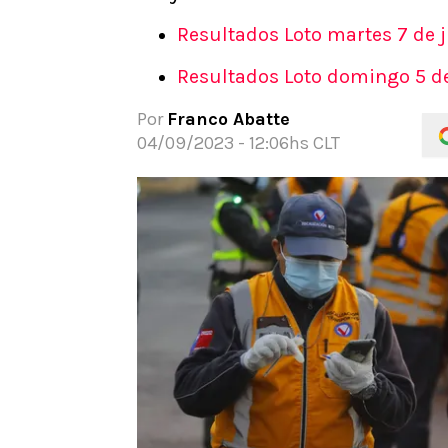
REDSPORT
TIEMPO LIBRE
APUEST
Resultados Loto martes 7 de 
Juegos Olimpicos
Actualidad
Noticia
Resultados Loto domingo 5 d
Panamericanos
Dato Útil
Guías
Team Chile
Beneficios
Código
Por
Franco Abatte
Tenis
Gamer
Pronós
04/09/2023 - 12:06hs CLT
Motor
Cine
Apuesta
NBA
Series
Rugby
Televisión
UFC
Música
WWE
Freestyle
Boxeo
Red Bull Batalla
Celebrities
Apuestas