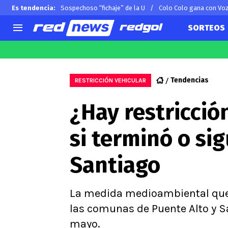
Es tendencia
:
Sospechoso “fichaje” de la U
Colo Colo gana con Vo
SORTEOS
AGENDA
CHILE
MUNDO
Hoy en TV
Selección Chilena
Arturo 
Tendencias
RESTRICCIÓN VEHICULAR
Colo Colo
Alexis 
¿Hay restricció
U de Chile
Claudio
U Católica
Ben Br
si terminó o si
Campeonato Nacional
Chileno
Primera B
Santiago
Segunda División
Copa Chile
Supercopa Chile
La medida medioambiental que 
Campeonato Femenino
las comunas de Puente Alto y Sa
mayo.