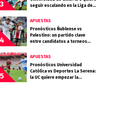
3
seguir escalando en la Liga de
Primera
APUESTAS
Pronósticos Ñublense vs
Palestino: un partido clave
4
entre candidatos a torneos
internacionales
APUESTAS
Pronósticos Universidad
Católica vs Deportes La Serena:
5
la UC quiere empezar la
segunda rueda con fuerza