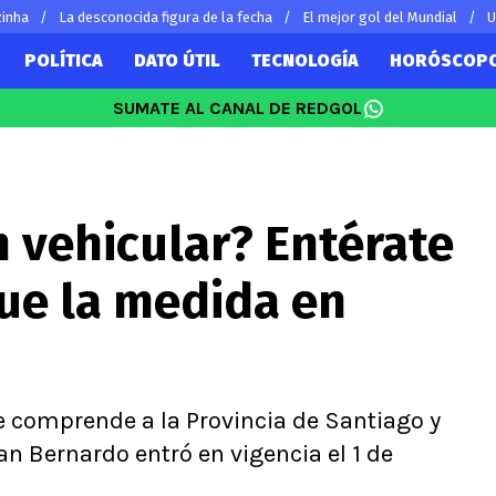
zinha
La desconocida figura de la fecha
El mejor gol del Mundial
U
POLÍTICA
DATO ÚTIL
TECNOLOGÍA
HORÓSCOP
SUMATE AL CANAL DE REDGOL
SUDAMÉRICA
EUROPA
Vidal
Copa Libertadores
Champions L
Sánchez
Copa Sudamericana
Europa Leag
n vehicular? Entérate
 Bravo
Fútbol Argentino
Ligue 1
ereton
Fútbol Brasileño
Premier Leag
gue la medida en
s por el mundo
Serie A
La Liga
Bundesliga
comprende a la Provincia de Santiago y
n Bernardo entró en vigencia el 1 de