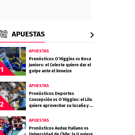
APUESTAS
APUESTAS
Pronósticos O’Higgins vs Boca
Juniors: el Celeste quiere dar el
1
golpe ante el Xeneize
APUESTAS
Pronósticos Deportes
Concepción vs O’Higgins: el Lila
2
quiere aprovechar su localía y el
desgaste celeste
APUESTAS
Pronósticos Audax Italiano vs
Universidad de Chile: la U quiere