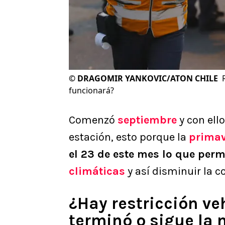
©
DRAGOMIR YANKOVIC/ATON CHILE
funcionará?
Comenzó
septiembre
y con ell
estación, esto porque la
primav
el 23 de este mes lo que perm
climáticas
y así disminuir la c
¿Hay restricción ve
terminó o sigue la