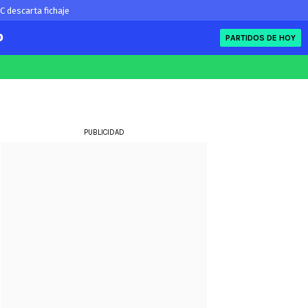
C descarta fichaje
O
PARTIDOS DE HOY
FIFA
eague
Eliminatorias
ue
PUBLICIDAD
ue