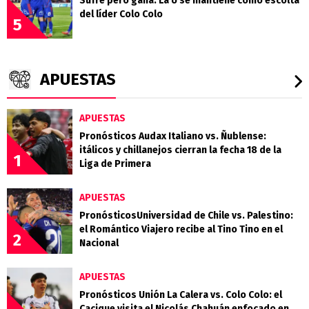
Sufre pero gana: La U se mantiene como escolta
del líder Colo Colo
5
APUESTAS
APUESTAS
Pronósticos Audax Italiano vs. Ñublense:
itálicos y chillanejos cierran la fecha 18 de la
1
Liga de Primera
APUESTAS
PronósticosUniversidad de Chile vs. Palestino:
el Romántico Viajero recibe al Tino Tino en el
2
Nacional
APUESTAS
Pronósticos Unión La Calera vs. Colo Colo: el
Cacique visita el Nicolás Chahuán enfocado en