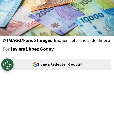
©
IMAGO/Pond5 Images
Imagen referencial de dinero
Por
Javiera López Godoy
Sigue a Redgol en Google!
Durante la mañana de este viernes 29 de
noviembre, el
Presidente Gabriel Boric
,
anunció el
Aguinaldo de Navidad 2024
para pensionados 2024. Este beneficio se