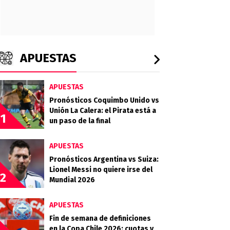
APUESTAS
APUESTAS
Pronósticos Coquimbo Unido vs
Unión La Calera: el Pirata está a
1
un paso de la final
APUESTAS
Pronósticos Argentina vs Suiza:
Lionel Messi no quiere irse del
2
Mundial 2026
APUESTAS
Fin de semana de definiciones
en la Copa Chile 2026: cuotas y