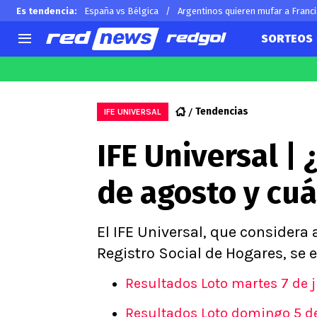
Es tendencia
:
España vs Bélgica
Argentinos quieren mufar a Franc
SORTEOS
AGENDA
CHILE
MUNDO
Hoy en TV
Selección Chilena
Arturo 
Tendencias
IFE UNIVERSAL
Colo Colo
Alexis 
IFE Universal |
U de Chile
Claudio
U Católica
Ben Br
de agosto y cuá
Campeonato Nacional
Chileno
Primera B
Segunda División
El IFE Universal, que considera 
Copa Chile
Registro Social de Hogares, se 
Supercopa Chile
Resultados Loto martes 7 de 
Campeonato Femenino
Resultados Loto domingo 5 d