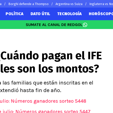
ia
Borghi defiende a Thompso
Argentina vs Suiza
Inglaterra vs N
POLÍTICA
DATO ÚTIL
TECNOLOGÍA
HORÓSCOP
SUMATE AL CANAL DE REDGOL
SUDAMÉRICA
EUROPA
Vidal
Copa Libertadores
Champions L
Sánchez
Copa Sudamericana
Europa Leag
 ¿Cuándo pagan el IFE
 Bravo
Fútbol Argentino
Ligue 1
ereton
Fútbol Brasileño
Premier Leag
les son los montos?
s por el mundo
Serie A
La Liga
Bundesliga
a las familias que están inscritas en el
extendió hasta fin de año.
julio: Números ganadores sorteo 5448
e julio: Números ganadores sorteo 5447