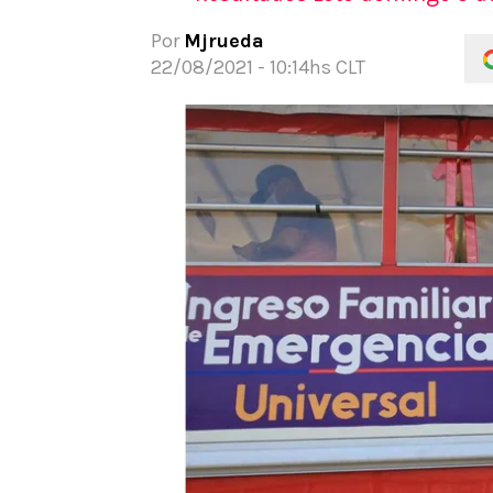
REDSPORT
TIEMPO LIBRE
APUEST
Por
Mjrueda
Juegos Olimpicos
Actualidad
Noticia
22/08/2021 - 10:14hs CLT
Panamericanos
Dato Útil
Guías
Team Chile
Beneficios
Código
Tenis
Gamer
Pronós
Motor
Cine
Apuesta
NBA
Series
Rugby
Televisión
UFC
Música
WWE
Freestyle
Boxeo
Red Bull Batalla
Celebrities
Apuestas