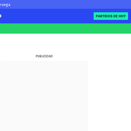
oruega
O
PARTIDOS DE HOY
FIFA
eague
Eliminatorias
ue
PUBLICIDAD
ue