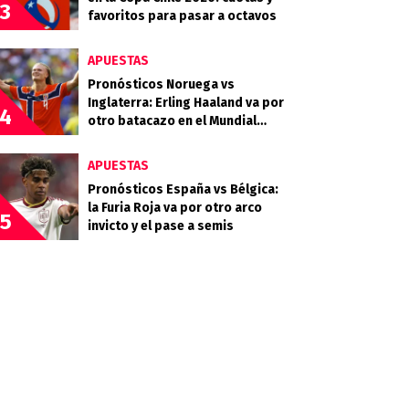
3
favoritos para pasar a octavos
APUESTAS
Pronósticos Noruega vs
Inglaterra: Erling Haaland va por
4
otro batacazo en el Mundial
2026
APUESTAS
Pronósticos España vs Bélgica:
la Furia Roja va por otro arco
5
invicto y el pase a semis