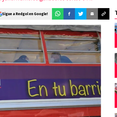
AS
s
Sigue a Redgol en Google!
s
ticos
 del día