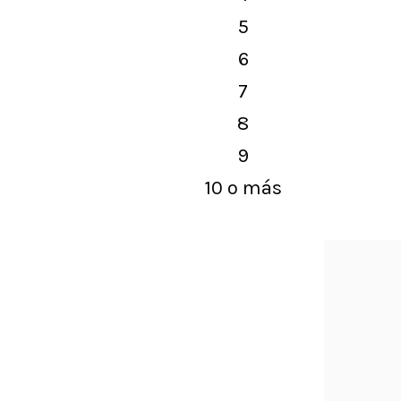
5
6
7
8
9
10 o más