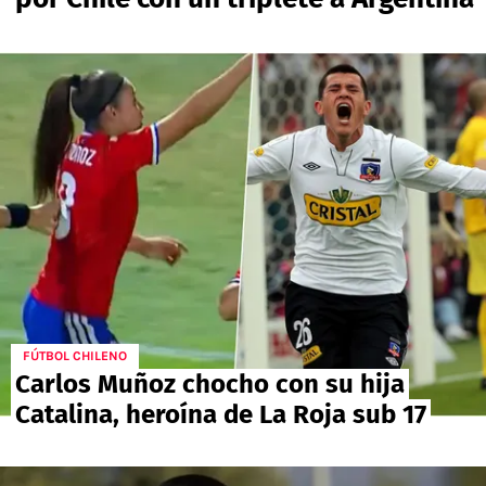
PALESTINO
GUÍAS
FÚTBOL INTERNACIONAL
CHILENOS EN EL EXTERIOR
UNION ESPAÑOLA
CÓDIGOS
COPA LIBERTADORES
MERCADO DE FICHAJES
CHILENOS POR EL MUNDO
CAMPEONATO NACIONAL
PRONÓSTICOS
COPA SUDAMERICANA
TENIS
ALEXIS SANCHEZ
APUESTA DEL DÍA
PREMIER LEAGUE
ELIMINATORIAS CONMEBOL
DARIO OSORIO
CHAMPIONS LEAGUE
FEMENINO
DAMIAN PIZARRO
EUROPA LEAGUE
SERIE A
FÚTBOL CHILENO
Carlos Muñoz chocho con su hija
LA LIGA
QUIENES SOMOS
SELECCIÓN CHILENA
Catalina, heroína de La Roja sub 17
STAFF
COLO COLO
TÉRMINOS Y CONDICIONES
UNIVERSIDAD DE CHILE
AGENDA
UNIVERSIDAD CATÓLICA