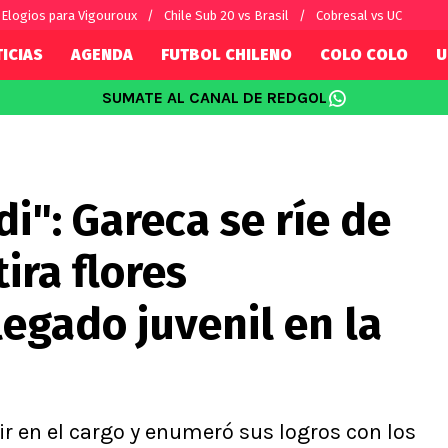
Elogios para Vigouroux
Chile Sub 20 vs Brasil
Cobresal vs UC
ICIAS
AGENDA
FUTBOL CHILENO
COLO COLO
U
SUMATE AL CANAL DE REDGOL
SUDAMÉRICA
EUROPA
Internacional
Copa Libertadores
Champions L
sorio
Copa Sudamericana
Europa Leag
i": Gareca se ríe de
Sánchez
Fútbol Argentino
Conference 
Palacios
Fútbol Brasileño
Ligue 1
tira flores
s por el mundo
Premier Leag
Serie A
egado juvenil en la
La Liga
Bundesliga
uir en el cargo y enumeró sus logros con los