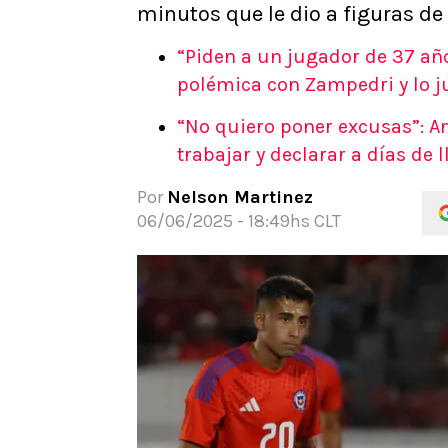
minutos que le dio a figuras de 
APUESTAS
Noticias
“Piden a un jugador de 37 añ
Guías
polémica con Zampedri y lo ju
Códigos
“No quiero poner excusas”: An
Pronósticos
trabajar y declarar a días de l
Apuesta del día
Apuestas Mundial 2026
Por
Nelson Martinez
06/06/2025 - 18:49hs CLT