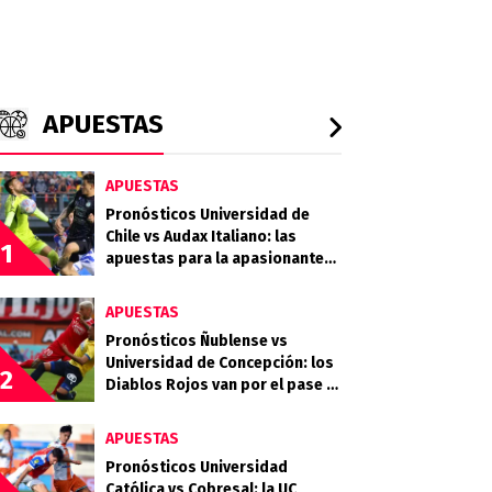
APUESTAS
APUESTAS
Pronósticos Universidad de
Chile vs Audax Italiano: las
1
apuestas para la apasionante
definición de la Copa de la Liga
APUESTAS
Pronósticos Ñublense vs
Universidad de Concepción: los
2
Diablos Rojos van por el pase a
la semifinal
APUESTAS
Pronósticos Universidad
Católica vs Cobresal: la UC