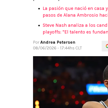
APUESTAS
La pasión que nació en casa y
Noticias
pasos de Alana Ambrosio hac
Guías
Steve Nash analiza a los candi
Códigos
playoffs: “El talento es funda
Pronósticos
Apuesta del día
Por
Andrea Petersen
08/06/2026 - 17:44hs CLT