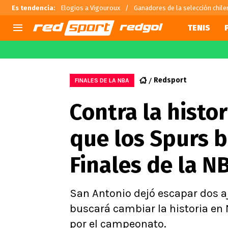
Es tendencia
:
Elogios a Vigouroux
Ganadores de la selección chile
TENIS
AGENDA
CHILE
MUNDO
Hoy en TV
Selección Chilena
Fútbol 
Redsport
FINALES DE LA NBA
Colo Colo
Arturo 
Contra la histor
U de Chile
Alexis 
U Católica
Claudio
que los Spurs 
Campeonato Nacional
Chileno
Primera B
Finales de la N
Segunda División
Copa Chile
Supercopa Chile
San Antonio dejó escapar dos a
Campeonato Femenino
buscará cambiar la historia en 
por el campeonato.