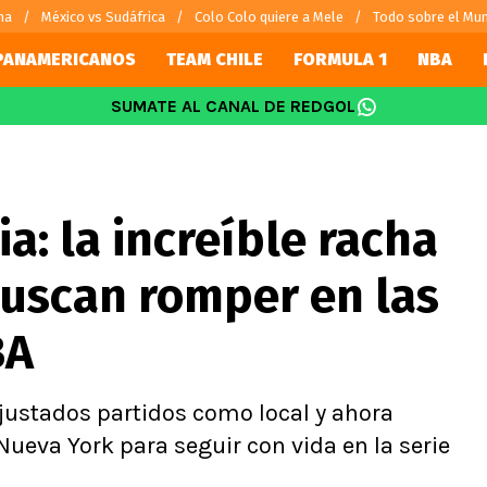
na
México vs Sudáfrica
Colo Colo quiere a Mele
Todo sobre el Mun
PANAMERICANOS
TEAM CHILE
FORMULA 1
NBA
SUMATE AL CANAL DE REDGOL
SUDAMÉRICA
EUROPA
Internacional
Copa Libertadores
Champions L
Vidal
Copa Sudamericana
Europa Leag
ia: la increíble racha
Sánchez
Fútbol Argentino
Ligue 1
 Bravo
Fútbol Brasileño
Premier Leag
buscan romper en las
s por el mundo
Serie A
La Liga
BA
Bundesliga
justados partidos como local y ahora
Nueva York para seguir con vida en la serie