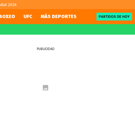
dial 2026
BOXEO
UFC
MÁS DEPORTES
PARTIDOS DE HOY
FIFA
REDSPORT
eague
Mundial 2026
Team Chile
PUBLICIDAD
ue
Eliminatorias
Tenis
Motor
ue
NBA
UFC
WWE
Boxeo