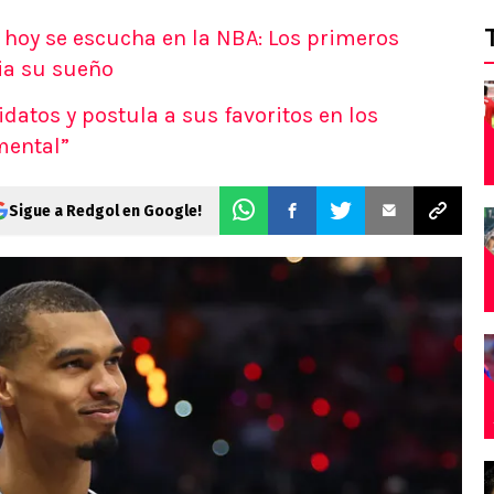
 hoy se escucha en la NBA: Los primeros
ia su sueño
datos y postula a sus favoritos en los
mental”
Sigue a Redgol en Google!