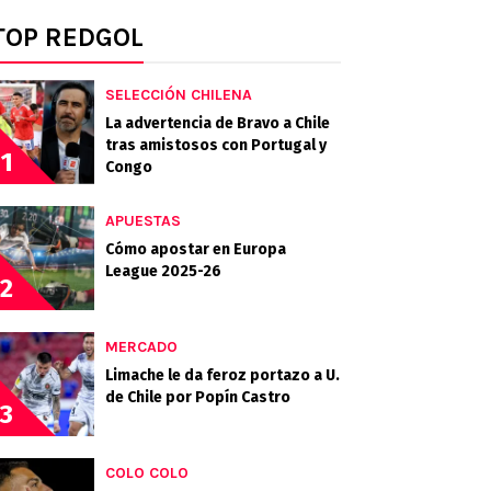
TOP REDGOL
SELECCIÓN CHILENA
La advertencia de Bravo a Chile
tras amistosos con Portugal y
1
Congo
APUESTAS
Cómo apostar en Europa
League 2025-26
2
MERCADO
Limache le da feroz portazo a U.
de Chile por Popín Castro
3
COLO COLO