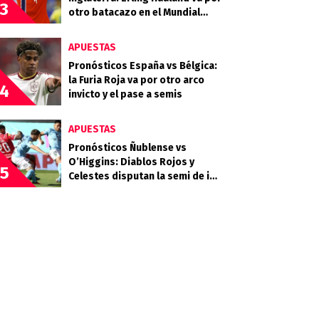
3
otro batacazo en el Mundial
2026
APUESTAS
Pronósticos España vs Bélgica:
la Furia Roja va por otro arco
4
invicto y el pase a semis
APUESTAS
Pronósticos Ñublense vs
O’Higgins: Diablos Rojos y
5
Celestes disputan la semi de ida
de la Copa de la Liga