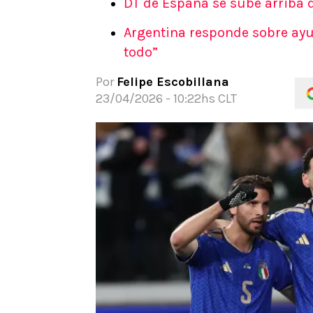
DT de España se sube arriba 
APUESTAS
Argentina responde sobre ayu
Noticias
todo”
Guías
Códigos
Por
Felipe Escobillana
Pronósticos
23/04/2026 - 10:22hs CLT
Apuesta del día
Apuestas Mundial 2026