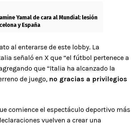
amine Yamal de cara al Mundial: lesión
celona y España
to al enterarse de este lobby. La
alia señaló en X que “el fútbol pertenece a
, agregando que “Italia ha alcanzado la
terreno de juego,
no gracias a privilegios
que comience el espectáculo deportivo más
eclaraciones vuelven a crear una