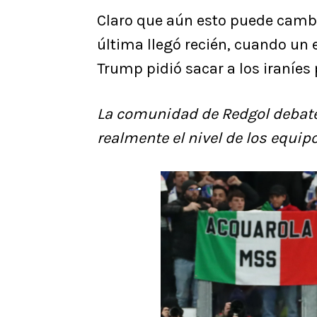
Claro que aún esto puede cambia
última llegó recién, cuando un 
Trump pidió sacar a los iraníe
La comunidad de Redgol debate
realmente el nivel de los equipo