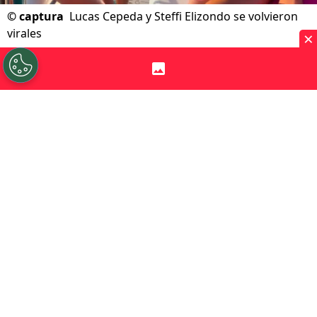
©
captura
Lucas Cepeda y Steffi Elizondo se volvieron
virales
×
Por
Felipe Pavez Farías
Sigue a Redgol en Google!
Lucas Cepeda
y
Steffi Elizondo
revolucionaron las redes con dos
románticos registros. Lo que superó las
cientos de visualizaciones.
Aprovechando el verano de Europa, la
pareja disfrutó del día de descanso del
jugador del
Elche
y se fueron a pasear por