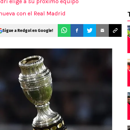
dri elige a su próximo equipo
enueva con el Real Madrid
Sigue a Redgol en Google!