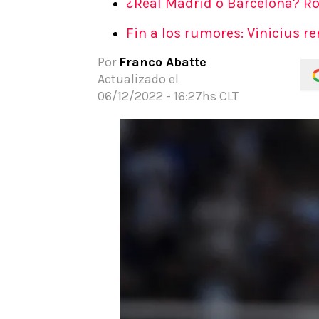
¿Real Madrid o Barcelona? Ro
APUESTAS
Fin a los rumores: Vinicius r
Noticias
Guías
Por
Franco Abatte
Códigos
Actualizado el
Pronósticos
06/12/2022 - 16:27hs CLT
Apuesta del día