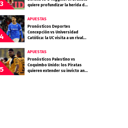
3
quiere profundizar la herida del
Celeste
APUESTAS
Pronósticos Deportes
Concepción vs Universidad
4
Católica: la UC visita a un rival
que llega en racha
APUESTAS
Pronósticos Palestino vs
Coquimbo Unido: los Piratas
5
quieren extender su invicto ante
los Árabes