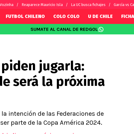
 Vozinha
Reaparece Mauricio Isla
La UC busca fichajes
García vs Ca
FUTBOL CHILENO
COLO COLO
U DE CHILE
FICHA
SUMATE AL CANAL DE REDGOL
SUDAMÉRICA
EUROPA
Internacional
Copa Libertadores
Champions L
sorio
Copa Sudamericana
Europa Leag
piden jugarla:
Sánchez
Fútbol Argentino
Conference 
Palacios
Fútbol Brasileño
Ligue 1
e será la próxima
s por el mundo
Premier Leag
Serie A
La Liga
Bundesliga
 la intención de las Federaciones de
ser parte de la Copa América 2024.