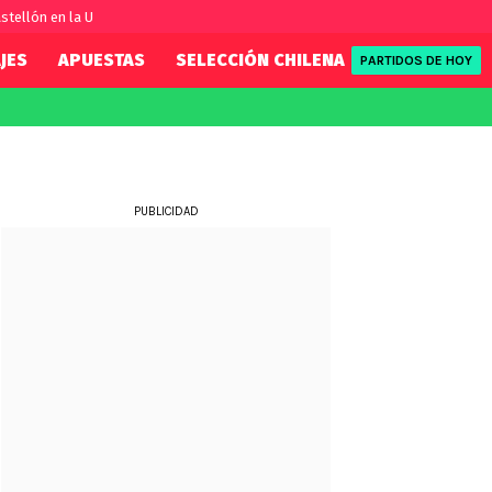
stellón en la U
JES
APUESTAS
SELECCIÓN CHILENA
REDSPORT
PARTIDOS DE HOY
FIFA
REDSPORT
eague
Eliminatorias
Tenis
ue
Formula 1
PUBLICIDAD
League
NBA
Rugby
ue
UFC
WWE
Boxeo