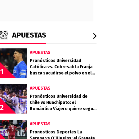
APUESTAS
APUESTAS
Pronósticos Universidad
Católica vs. Cobresal: la Franja
1
busca sacudirse el polvo en el
Claro Arena
APUESTAS
Pronósticos Universidad de
Chile vs Huachipato: el
2
Romántico Viajero quiere seguir
sumando de a tres
APUESTAS
Pronósticos Deportes La
Serena vs O’Higgins: el Granate