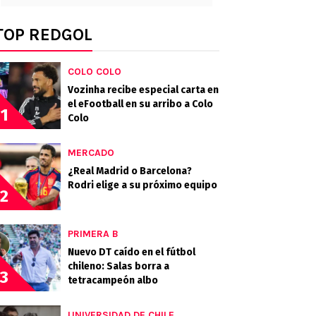
TOP REDGOL
COLO COLO
Vozinha recibe especial carta en
el eFootball en su arribo a Colo
1
Colo
MERCADO
¿Real Madrid o Barcelona?
Rodri elige a su próximo equipo
2
PRIMERA B
Nuevo DT caído en el fútbol
chileno: Salas borra a
3
tetracampeón albo
UNIVERSIDAD DE CHILE