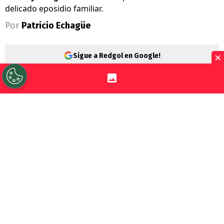
delicado eposidio familiar.
Por
Patricio Echagüe
×
Sigue a Redgol en Google!
Carlos Palacios
vive días complejos a
nivel personal y familiar. El volante ha
jugado poco con la camiseta de
Boca
Juniors
en este 2026 y, para más remate,
un
delicado caso en Chile lo salpicó de
manera muy directa.
Sebastián Guerra Soto, su suegro,
fue