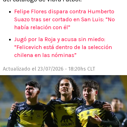
Felipe Flores dispara contra Humberto
Suazo tras ser cortado en San Luis: “No
había relación con él”
Jugó por la Roja y acusa sin miedo:
“Felicevich está dentro de la selección
chilena en las nóminas”
Actualizado el
23/07/2026 - 18:20hs CLT