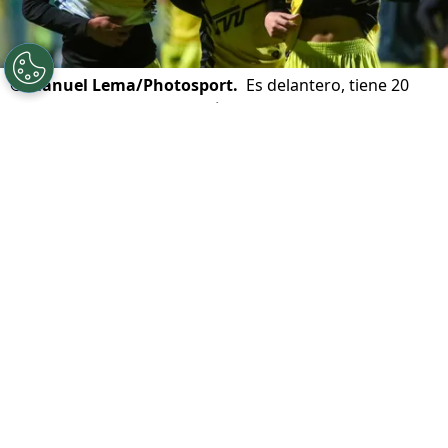
©
Manuel Lema/Photosport.
Es delantero, tiene 20
años y negocia con Vibra Fútbol.
Por
Jorge Rubio
Sigue a Redgol en Google!
Humberto Chupete Suazo
fue
representado durante gran parte de su
carrera por
Fernando Felicevich
. Y hoy en
día, en su primera experiencia como
director técnico en San Luis de Quillota,