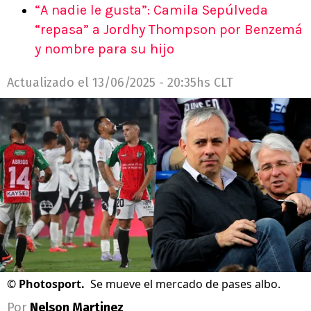
“A nadie le gusta”: Camila Sepúlveda
“repasa” a Jordhy Thompson por Benzemá
y nombre para su hijo
Actualizado el
13/06/2025 - 20:35hs CLT
©
Photosport.
Se mueve el mercado de pases albo.
Por
Nelson Martinez