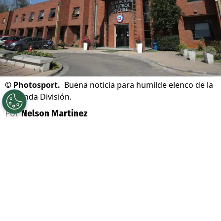
©
Photosport.
Buena noticia para humilde elenco de la
Segunda División.
Por
Nelson Martinez
Sigue a Redgol en Google!
Se acabó la teleserie que terminó con lío
judicial en el
fútbol chileno
. Ahí, dos
equipos se enfrentaron en los escritorios a