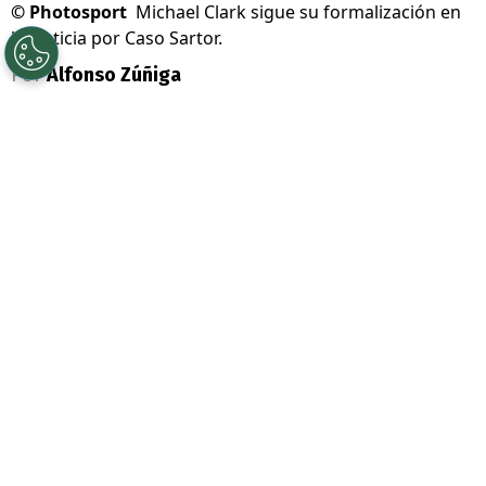
©
Photosport
Michael Clark sigue su formalización en
la justicia por Caso Sartor.
Por
Alfonso Zúñiga
Sigue a Redgol en Google!
Luego del sexto día de formalizaciones en
el marco del Caso Sartor, el ex presidente
de Azul Azul,
Michael Clark
, sacó la voz a
las afueras del Centro de Justicia donde
puso fecha para hacer sus descargos sobre
los delitos que se le imputan.
A juicio del otrora timonel de la