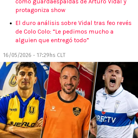
como guardaespaldas de Arturo Vidal y
protagoniza show
El duro análisis sobre Vidal tras feo revés
de Colo Colo: “Le pedimos mucho a
alguien que entregó todo”
16/05/2026 - 17:29hs CLT