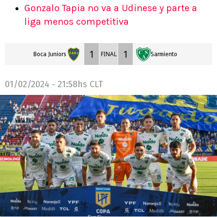
Gonzalo Tapia no va a Udinese y parte a
liga menos competitiva
1
1
FINAL
Boca Juniors
Sarmiento
01/02/2024 - 21:58hs CLT