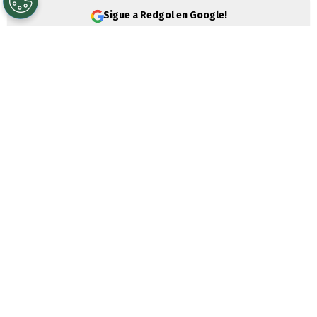
Sigue a Redgol en Google!
Carlos Palacios
vive días complejos a
nivel personal y familiar. El volante ha
jugado poco con la camiseta de
Boca
Juniors
en este 2026 y, para más remate,
un
delicado caso en Chile lo salpicó de
manera muy directa.
Sebastián Guerra Soto, su suegro,
fue
detenido por la Brigada Antinarcóticos
de la Policía de Investigaciones y la
Fiscalía Metropolitana Sur
, siendo líder