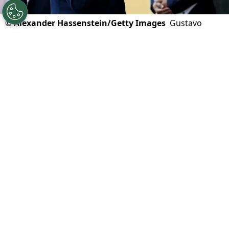
©
Alexander Hassenstein/Getty Images
Gustavo
Alfaro brindó una conferencia de prensa muy extensa
tras la épica victoria vs Alemania.
Por
Jorge Rubio
Sigue a Redgol en Google!
Gustavo Alfaro
no cabía en sí de felicidad
luego del triunfazo que Paraguay
materializó mediante una tanda de
penales ante Alemania para meterse
dentro de los 16 mejores equipos del
Mundial 2026
. Y tras esa épica victoria,