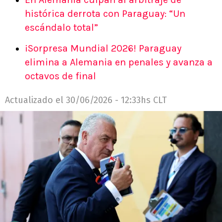
histórica derrota con Paraguay: “Un
escándalo total”
¡Sorpresa Mundial 2026! Paraguay
elimina a Alemania en penales y avanza a
octavos de final
Actualizado el
30/06/2026 - 12:33hs CLT