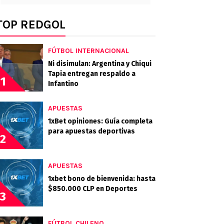
TOP REDGOL
FÚTBOL INTERNACIONAL
Ni disimulan: Argentina y Chiqui
Tapia entregan respaldo a
1
Infantino
APUESTAS
1xBet opiniones: Guía completa
para apuestas deportivas
2
APUESTAS
1xbet bono de bienvenida: hasta
$850.000 CLP en Deportes
3
FÚTBOL CHILENO