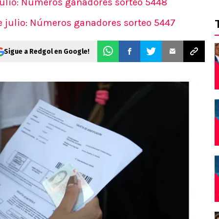
julio: Números ganadores sorteo 5448
AS
e julio: Números ganadores sorteo 5447
s
s
Sigue a Redgol en Google!
ticos
 del día