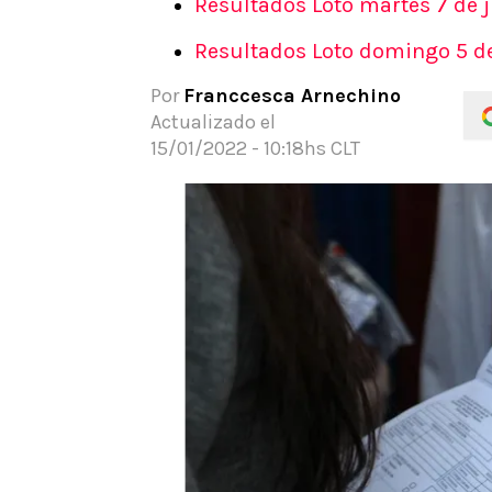
Resultados Loto martes 7 de 
REDSPORT
TIEMPO LIBRE
APUEST
Resultados Loto domingo 5 d
Juegos Olimpicos
Actualidad
Noticia
Panamericanos
Dato Útil
Guías
Por
Franccesca Arnechino
Team Chile
Beneficios
Código
Actualizado el
Tenis
Gamer
Pronós
15/01/2022 - 10:18hs CLT
Motor
Cine
Apuesta
NBA
Series
Rugby
Televisión
UFC
Música
WWE
Freestyle
Boxeo
Red Bull Batalla
Celebrities
Apuestas