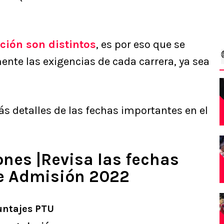
ución son distintos
, es por eso que se
nte las exigencias de cada carrera, ya sea
s detalles de las fechas importantes en el
ones |Revisa las fechas
de Admisión 2022
untajes PTU