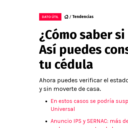
Tendencias
DATO ÚTIL
¿Cómo saber si 
Así puedes cons
tu cédula
Ahora puedes verificar el estad
y sin moverte de casa.
En estos casos se podría sus
Universal
Anuncio IPS y SERNAC: más de