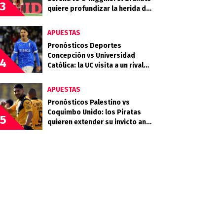
3
quiere profundizar la herida del
Celeste
APUESTAS
Pronósticos Deportes
Concepción vs Universidad
4
Católica: la UC visita a un rival
que llega en racha
APUESTAS
Pronósticos Palestino vs
Coquimbo Unido: los Piratas
5
quieren extender su invicto ante
los Árabes