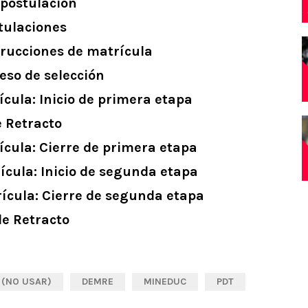
 postulación
tulaciones
trucciones de matrícula
eso de selección
ícula: Inicio de primera etapa
e Retracto
ícula: Cierre de primera etapa
ícula: Inicio de segunda etapa
ícula: Cierre de segunda etapa
de Retracto
 (NO USAR)
DEMRE
MINEDUC
PDT