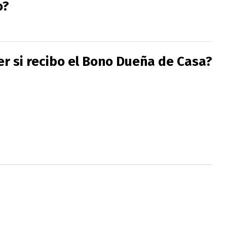
o?
r si recibo el Bono Dueña de Casa?