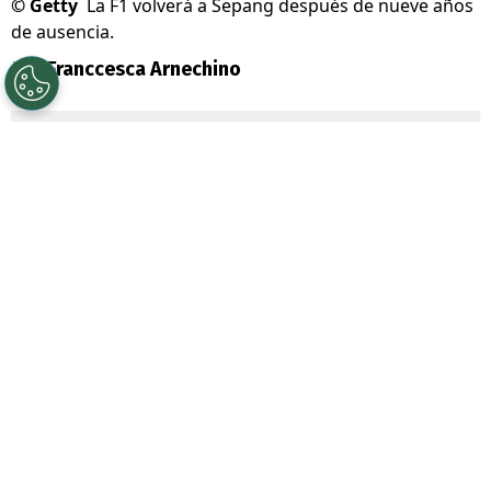
©
Getty
La F1 volverá a Sepang después de nueve años
de ausencia.
Por
Franccesca Arnechino
Sigue a Redgol en Google!
La
Fórmula 1
confirmó una importante
modificación en su calendario 2026. El
Gran Premio de Bahréin
, que debía
disputarse durante el segundo fin de
semana de abril, fue suspendido debido al
conflicto bélico en Medio Oriente.
De esta manera, regresará a un trazado que