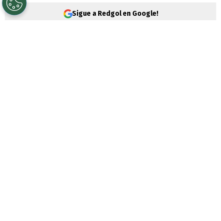
Sigue a Redgol en Google!
La
Fórmula 1
continúa con el desarrollo de
la
temporada 2026
y este fin de semana
tendrá su segunda parada del calendario
con la disputa del
Gran Premio de China
,
carrera que se celebrará en el
Circuito
Internacional de Shanghái
.
PUBLICIDAD