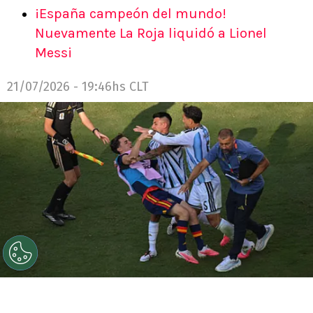
¡España campeón del mundo!
Nuevamente La Roja liquidó a Lionel
Messi
21/07/2026 - 19:46hs CLT
©
Getty Images.
Leandro Paredes y Thiago Almada
contra Gavi tras la derrota trasandina.