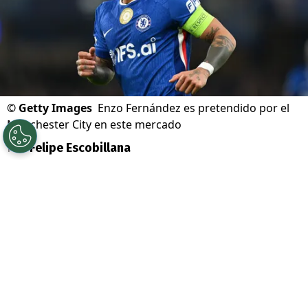
©
Getty Images
Enzo Fernández es pretendido por el
Manchester City en este mercado
Por
Felipe Escobillana
Sigue a Redgol en Google!
El mercado de pases de la Premier League
se sacude con uno de los movimientos
más resonantes del verano europeo.
Enzo