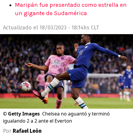
Maripán fue presentado como estrella en
un gigante de Sudamérica
Actualizado el
18/03/2023 - 18:14hs CLT
©
Getty Images
Chelsea no aguantó y terminó
igualando 2 a 2 ante el Everton
Por
Rafael León