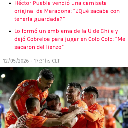
Héctor Puebla vendió una camiseta
original de Maradona: “¿Qué sacaba con
tenerla guardada?”
Lo formó un emblema de la U de Chile y
dejó Cobreloa para jugar en Colo Colo: “Me
sacaron del lienzo”
12/05/2026 - 17:31hs CLT