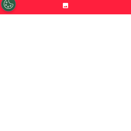
Sigue a Redgol en Google!
Una jornada llena de emociones se vivió en
la
Primera B
, certamen que fue testigo de
cuatro partidos clave en la lucha por lograr
el único cupo directo para la
Liga de
Primera 2027
.
El puntero de la
Liga de Ascenso
sigue
siendo
Cobreloa
, sin embargo, el cuadro
naranja dejó escapar puntos, debido a que
se tuvo que conformar con un 1-1 ante
Deportes Iquique
en el Zorros del Desierto.