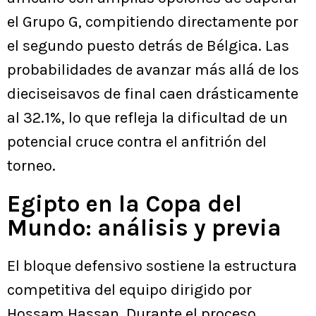
el Grupo G, compitiendo directamente por
el segundo puesto detrás de Bélgica. Las
probabilidades de avanzar más allá de los
dieciseisavos de final caen drásticamente
al 32.1%, lo que refleja la dificultad de un
potencial cruce contra el anfitrión del
torneo.
Egipto en la Copa del
Mundo: análisis y previa
El bloque defensivo sostiene la estructura
competitiva del equipo dirigido por
Hossam Hassan. Durante el proceso