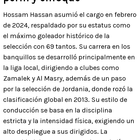
Hossam Hassan asumió el cargo en febrero
de 2024, respaldado por su estatus como
el máximo goleador histórico de la
selección con 69 tantos. Su carrera en los
banquillos se desarrolló principalmente en
la liga local, dirigiendo a clubes como
Zamalek y Al Masry, además de un paso
por la selección de Jordania, donde rozó la
clasificación global en 2013. Su estilo de
conducción se basa en la disciplina
estricta y la intensidad física, exigiendo un
alto despliegue a sus dirigidos. La