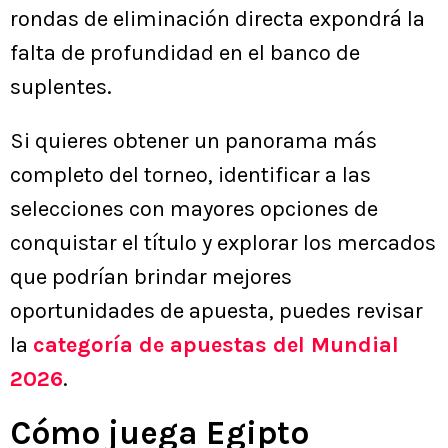
rondas de eliminación directa expondrá la
falta de profundidad en el banco de
suplentes.
Si quieres obtener un panorama más
completo del torneo, identificar a las
selecciones con mayores opciones de
conquistar el título y explorar los mercados
que podrían brindar mejores
oportunidades de apuesta, puedes revisar
la
categoría de apuestas del Mundial
2026
.
Cómo juega Egipto