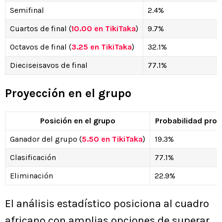
Semifinal
2.4%
Cuartos de final (
10.00 en TikiTaka
)
9.7%
Octavos de final (
3.25 en TikiTaka
)
32.1%
Dieciseisavos de final
77.1%
Proyección en el grupo
Posición en el grupo
Probabilidad pro
Ganador del grupo (
5.50 en TikiTaka
)
19.3%
Clasificación
77.1%
Eliminación
22.9%
El análisis estadístico posiciona al cuadro
africano con amplias opciones de superar