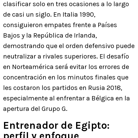
clasificar solo en tres ocasiones a lo largo
de casi un siglo. En Italia 1990,
consiguieron empates frente a Países
Bajos y la República de Irlanda,
demostrando que el orden defensivo puede
neutralizar a rivales superiores. El desafío
en Norteamérica será evitar los errores de
concentración en los minutos finales que
les costaron los partidos en Rusia 2018,
especialmente al enfrentar a Bélgica en la
apertura del Grupo G.
Entrenador de Egipto:
perfil y enfoque