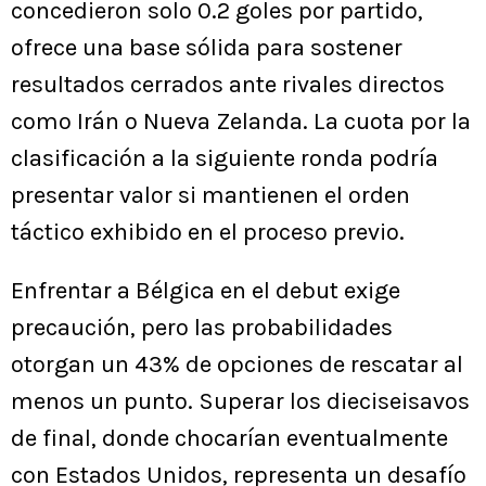
concedieron solo 0.2 goles por partido,
ofrece una base sólida para sostener
resultados cerrados ante rivales directos
como Irán o Nueva Zelanda. La cuota por la
clasificación a la siguiente ronda podría
presentar valor si mantienen el orden
táctico exhibido en el proceso previo.
Enfrentar a Bélgica en el debut exige
precaución, pero las probabilidades
otorgan un 43% de opciones de rescatar al
menos un punto. Superar los dieciseisavos
de final, donde chocarían eventualmente
con Estados Unidos, representa un desafío