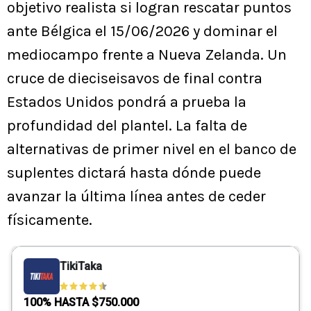
objetivo realista si logran rescatar puntos
ante Bélgica el 15/06/2026 y dominar el
mediocampo frente a Nueva Zelanda. Un
cruce de dieciseisavos de final contra
Estados Unidos pondrá a prueba la
profundidad del plantel. La falta de
alternativas de primer nivel en el banco de
suplentes dictará hasta dónde puede
avanzar la última línea antes de ceder
físicamente.