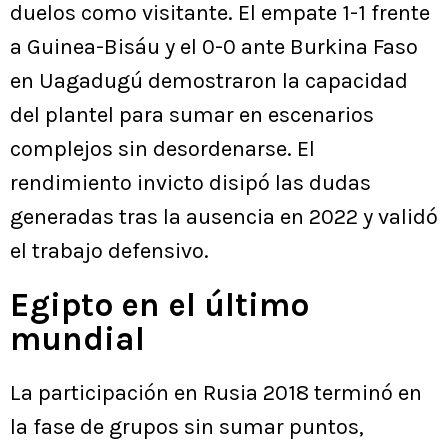
duelos como visitante. El empate 1-1 frente
a Guinea-Bisáu y el 0-0 ante Burkina Faso
en Uagadugú demostraron la capacidad
del plantel para sumar en escenarios
complejos sin desordenarse. El
rendimiento invicto disipó las dudas
generadas tras la ausencia en 2022 y validó
el trabajo defensivo.
Egipto en el último
mundial
La participación en Rusia 2018 terminó en
la fase de grupos sin sumar puntos,