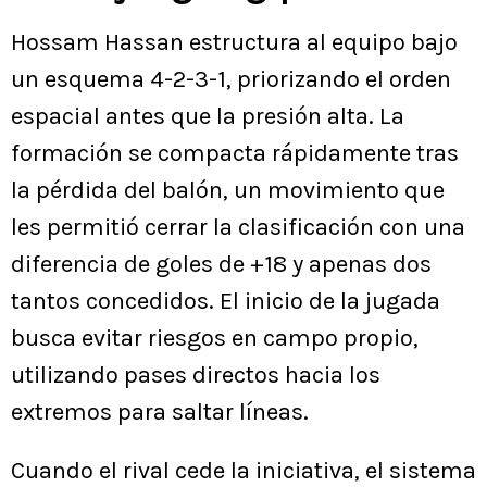
Hossam Hassan estructura al equipo bajo
un esquema 4-2-3-1, priorizando el orden
espacial antes que la presión alta. La
formación se compacta rápidamente tras
la pérdida del balón, un movimiento que
les permitió cerrar la clasificación con una
diferencia de goles de +18 y apenas dos
tantos concedidos. El inicio de la jugada
busca evitar riesgos en campo propio,
utilizando pases directos hacia los
extremos para saltar líneas.
Cuando el rival cede la iniciativa, el sistema