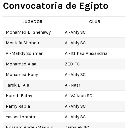
Convocatoria de Egipto
JUGADOR
CLUB
Mohamed El Shenawy
Al-Ahly SC
Mostafa Shobeir
Al-Ahly SC
Al-Mahdy Soliman
Al-Ittihad Alexandria
Mohamed Alaa
ZED FC
Mohamed Hany
Al-Ahly SC
Tarek El Ala
Al-Nasr
Hamdi Fathy
Al-Wakrah SC
Ramy Rabia
Al-Ahly SC
Yasser Ibrahim
Al-Ahly SC
Hossam Abdel-Maguid
Zamalek SC