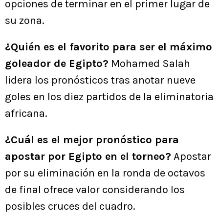
opciones de terminar en el primer lugar de
su zona.
¿Quién es el favorito para ser el máximo
goleador de Egipto?
Mohamed Salah
lidera los pronósticos tras anotar nueve
goles en los diez partidos de la eliminatoria
africana.
¿Cuál es el mejor pronóstico para
apostar por Egipto en el torneo?
Apostar
por su eliminación en la ronda de octavos
de final ofrece valor considerando los
posibles cruces del cuadro.