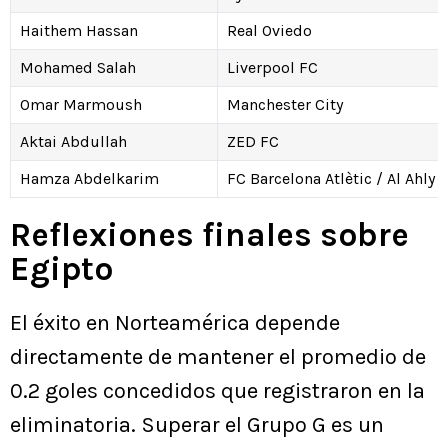
Haithem Hassan
Real Oviedo
Mohamed Salah
Liverpool FC
Omar Marmoush
Manchester City
Aktai Abdullah
ZED FC
Hamza Abdelkarim
FC Barcelona Atlètic / Al Ahly
Reflexiones finales sobre
Egipto
El éxito en Norteamérica depende
directamente de mantener el promedio de
0.2 goles concedidos que registraron en la
eliminatoria. Superar el Grupo G es un