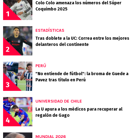
Colo Colo amenaza los números del Súper
Coquimbo 2025
1
ESTADÍSTICAS
Tras doblete a la UC: Correa entre los mejores
delanteros del continente
2
PERÚ
"No entiende de fútbol": la broma de Guede a
Pavez tras título en Perú
3
UNIVERSIDAD DE CHILE
La U apura a los médicos para recuperar al
regalón de Gago
4
MUNDIAL 2026