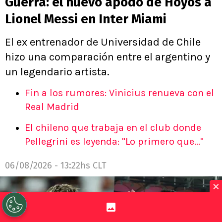
Guerra: el nuevo apodo de Hoyos a
Lionel Messi en Inter Miami
El ex entrenador de Universidad de Chile
hizo una comparación entre el argentino y
un legendario artista.
Fin a los rumores: Vinicius renueva con el
Real Madrid
El chileno que trabaja en el club donde
Pellegrini es leyenda: "Lo primero que..."
06/08/2026 - 13:22hs CLT
×