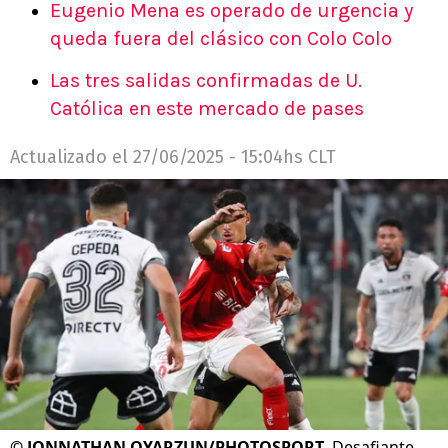
Eugenio Mena es operado de urgencia y
queda fuera del clásico con Colo Colo
Las tres salidas confirmadas de U.
Católica en este mercado de pases
Actualizado el
27/06/2025 - 15:04hs CLT
©
JONNATHAN OYARZUN/PHOTOSPORT
Desafiante