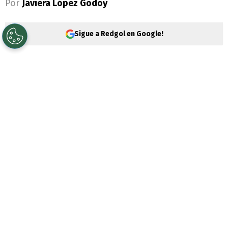
Por
Javiera López Godoy
Sigue a Redgol en Google!
El
Instituto de Previsión Social
(IPS) está
realizando un llamado importante para
que los trabajadores mantengan
actualizadas sus cargas familiares
, un
requisito esencial para recibir el
Aporte
Familiar Permanente 2025
, más conocido
como el
Bono Marzo 2025
.
Actualizar esta información es
fundamental para quienes reciben la