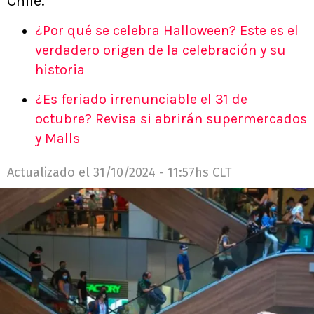
Chile.
¿Por qué se celebra Halloween? Este es el
verdadero origen de la celebración y su
historia
¿Es feriado irrenunciable el 31 de
octubre? Revisa si abrirán supermercados
y Malls
Actualizado el
31/10/2024 - 11:57hs CLT