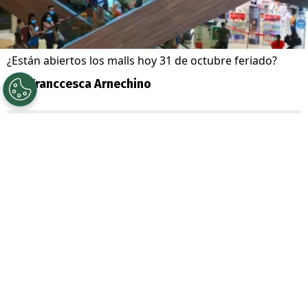
¿Están abiertos los malls hoy 31 de octubre feriado?
Por
Franccesca Arnechino
Sigue a Redgol en Google!
Comenzaron las
jornadas festivas en
Chile
y es que nuevamente tendremos un
esperado
fin de semana largo
, con cuatro
jornadas que muchos aprovecharán como
unas mini
vacaciones
antes de comenzar
el fin de año.