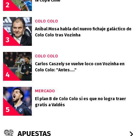
la Copa Chile
2
COLO COLO
Aníbal Mosa habla del nuevo fichaje galáctico de
Colo Colo tras Vozinha
3
COLO COLO
Carlos Caszely se vuelve loco con Vozinha en
Colo Colo: "Antes...."
4
MERCADO
El plan B de Colo Colo si es que no logra traer
gratis a Valdés
5
APUESTAS