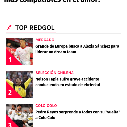
PALESTINO
GUÍAS
FÚTBOL INTERNACIONAL
CHILENOS EN EL EXTERIOR
UNION ESPAÑOLA
CÓDIGOS
COPA LIBERTADORES
MERCADO DE FICHAJES
CHILENOS POR EL MUNDO
TOP REDGOL
CAMPEONATO NACIONAL
PRONÓSTICOS
COPA SUDAMERICANA
TENIS
ALEXIS SANCHEZ
MERCADO
APUESTA DEL DÍA
Grande de Europa busca a Alexis Sánchez para
PREMIER LEAGUE
ELIMINATORIAS CONMEBOL
DARIO OSORIO
liderar un dream team
1
CHAMPIONS LEAGUE
FEMENINO
DAMIAN PIZARRO
SELECCIÓN CHILENA
EUROPA LEAGUE
Nelson Tapia sufre grave accidente
conduciendo en estado de ebriedad
SERIE A
2
LA LIGA
QUIENES SOMOS
SELECCIÓN CHILENA
COLO COLO
STAFF
COLO COLO
Pedro Reyes sorprende a todos con su "vuelta"
TÉRMINOS Y CONDICIONES
UNIVERSIDAD DE CHILE
a Colo Colo
3
AGENDA
UNIVERSIDAD CATÓLICA