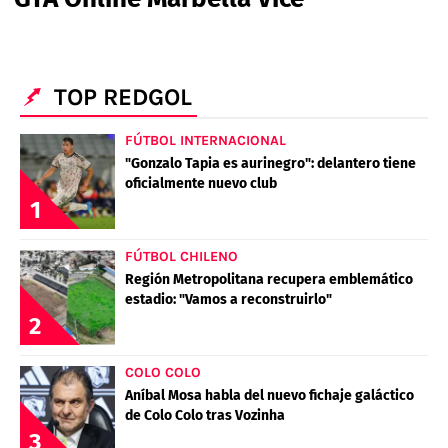
PALESTINO
GUÍAS
FÚTBOL INTERNACIONAL
CHILENOS EN EL EXTERIOR
UNION ESPAÑOLA
CÓDIGOS
COPA LIBERTADORES
MERCADO DE FICHAJES
CHILENOS POR EL MUNDO
TOP REDGOL
CAMPEONATO NACIONAL
PRONÓSTICOS
COPA SUDAMERICANA
TENIS
ALEXIS SANCHEZ
FÚTBOL INTERNACIONAL
APUESTA DEL DÍA
"Gonzalo Tapia es aurinegro": delantero tiene
PREMIER LEAGUE
ELIMINATORIAS CONMEBOL
DARIO OSORIO
oficialmente nuevo club
1
CHAMPIONS LEAGUE
FEMENINO
DAMIAN PIZARRO
FÚTBOL CHILENO
EUROPA LEAGUE
Región Metropolitana recupera emblemático
estadio: "Vamos a reconstruirlo"
SERIE A
2
LA LIGA
QUIENES SOMOS
SELECCIÓN CHILENA
COLO COLO
STAFF
COLO COLO
Aníbal Mosa habla del nuevo fichaje galáctico
TÉRMINOS Y CONDICIONES
UNIVERSIDAD DE CHILE
de Colo Colo tras Vozinha
3
AGENDA
UNIVERSIDAD CATÓLICA