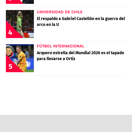
POLÍTICAS DE PRIVACIDAD
CAMPEONATO NACIONAL
POLÍTICA EDITORIAL
RESULTADOS
UNIVERSIDAD DE CHILE
El respaldo a Gabriel Castellón en la guerra del
PUBLICIDAD / ADS
TABLA DE POSICIONES
arco en la U
CONTACTO
APUESTAS
4
AD CHOICES
ENTREVISTAS
FÚTBOL INTERNACIONAL
Arquero estrella del Mundial 2026 es el tapado
para llevarse a Ortiz
5
Términos y Condiciones
Políticas de Privacidad
Ad Choices
RedGol, al igual que Futbol Sites, es una
compañía perteneciente a Better Collective.
Todos los derechos reservados